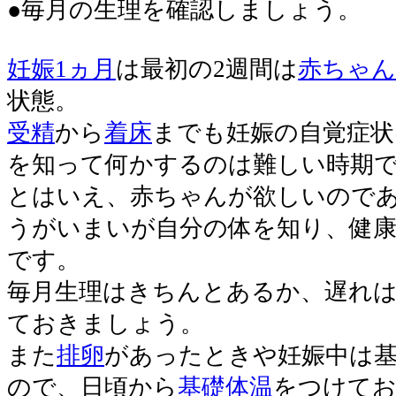
●毎月の生理を確認しましょう。
妊娠1ヵ月
は最初の2週間は
赤ちゃん
状態。
受精
から
着床
までも妊娠の自覚症状
を知って何かするのは難しい時期
とはいえ、赤ちゃんが欲しいので
うがいまいが自分の体を知り、健
です。
毎月生理はきちんとあるか、遅れ
ておきましょう。
また
排卵
があったときや妊娠中は
ので、日頃から
基礎体温
をつけてお