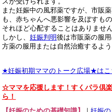
スが受けられます。
また妊娠中の風邪薬ですが、市販薬
も、赤ちゃんへ悪影響を及ぼすも
それほど心配することはありませ
しかし、
妊娠判明
後は市販薬の服用
方薬の服用または自然治癒するよ
★妊娠初期ママのトーク広場★はこ
☆ママを応援します！すくパラ倶
ら！
【妊娠のための基礎知識】
｜
妊娠の