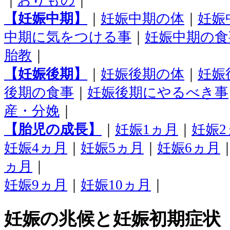
｜
おりもの
｜
【妊娠中期】
｜
妊娠中期の体
｜
妊娠
中期に気をつける事
｜
妊娠中期の食
胎教
｜
【妊娠後期】
｜
妊娠後期の体
｜
妊娠
後期の食事
｜
妊娠後期にやるべき事
産・分娩
｜
【胎児の成長】
｜
妊娠1ヵ月
｜
妊娠2
妊娠4ヵ月
｜
妊娠5ヵ月
｜
妊娠6ヵ月
ヵ月
｜
妊娠9ヵ月
｜
妊娠10ヵ月
｜
妊娠の兆候と妊娠初期症状