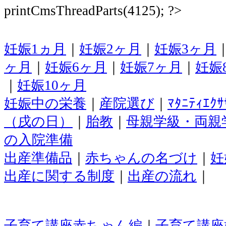
printCmsThreadParts(4125); ?>
妊娠1ヵ月
｜
妊娠2ヶ月
｜
妊娠3ヶ月
ヶ月
｜
妊娠6ヶ月
｜
妊娠7ヶ月
｜
妊娠
｜
妊娠10ヶ月
妊娠中の栄養
｜
産院選び
｜
ﾏﾀﾆﾃｨｴｸｻ
（戌の日）
｜
胎教
｜
母親学級・両親
の入院準備
出産準備品
｜
赤ちゃんの名づけ
｜
妊
出産に関する制度
｜
出産の流れ
｜
子育て講座赤ちゃん編
｜
子育て講座