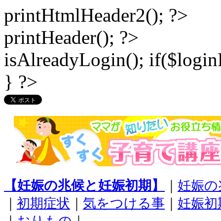
printHtmlHeader2(); ?>
printHeader(); ?>
isAlreadyLogin(); if($logi
} ?>
【妊娠の兆候と妊娠初期】
｜
妊娠の
｜
初期症状
｜
気をつける事
｜
妊娠初