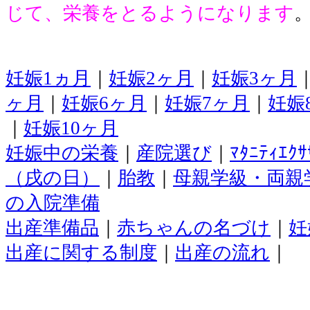
じて、栄養をとるようになります
妊娠1ヵ月
｜
妊娠2ヶ月
｜
妊娠3ヶ月
ヶ月
｜
妊娠6ヶ月
｜
妊娠7ヶ月
｜
妊娠
｜
妊娠10ヶ月
妊娠中の栄養
｜
産院選び
｜
ﾏﾀﾆﾃｨｴｸｻ
（戌の日）
｜
胎教
｜
母親学級・両親
の入院準備
出産準備品
｜
赤ちゃんの名づけ
｜
妊
出産に関する制度
｜
出産の流れ
｜