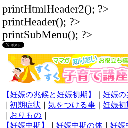
printHtmlHeader2(); ?>
printHeader(); ?>
printSubMenu(); ?>
【妊娠の兆候と妊娠初期】
｜
妊娠の
｜
初期症状
｜
気をつける事
｜
妊娠初
｜
おりもの
｜
【妊娠中期】
｜
妊娠中期の体
｜
妊娠