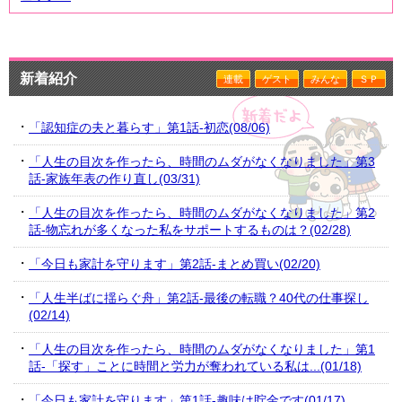
新着紹介
連載
ゲスト
みんな
ＳＰ
「認知症の夫と暮らす」第1話-初恋(08/06)
「人生の目次を作ったら、時間のムダがなくなりました」第3
話-家族年表の作り直し(03/31)
「人生の目次を作ったら、時間のムダがなくなりました」第2
話-物忘れが多くなった私をサポートするものは？(02/28)
「今日も家計を守ります」第2話-まとめ買い(02/20)
「人生半ばに揺らぐ舟」第2話-最後の転職？40代の仕事探し
(02/14)
「人生の目次を作ったら、時間のムダがなくなりました」第1
話-「探す」ことに時間と労力が奪われている私は...(01/18)
「今日も家計を守ります」第1話-趣味は貯金です(01/17)