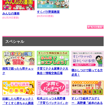
すくパラ野菜教室
みんなの漫画
(03月23日更新)
(01月25日更新)
スペシャル
子育てテク＆家事テク大
病気で困ったら即チェッ
寝かしつけで困ってる方
集合！情報交換広場
ク
必見！
松本ぷりっつ＆高野優
すくパラ絵本アカデミ
妊娠したら即チェック！
「子育てバッチコイ」か
ー 高野優「絵本のある
「すくすく赤ちゃん講座