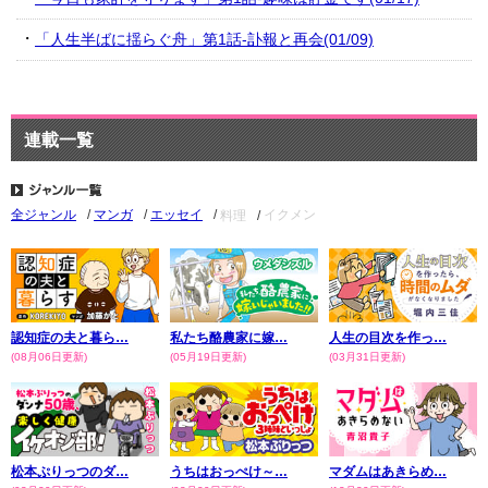
「人生半ばに揺らぐ舟」第1話-訃報と再会(01/09)
連載一覧
料理
イクメン
全ジャンル
マンガ
エッセイ
認知症の夫と暮ら…
私たち酪農家に嫁…
人生の目次を作っ…
(08月06日更新)
(05月19日更新)
(03月31日更新)
松本ぷりっつのダ…
うちはおっぺけ～…
マダムはあきらめ…