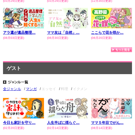
(03月29日更新)
(03月29日更新)
(12月30日更新)
アラ還が遺品整理…
ママ友は「自然」…
ここらで花を咲か…
(08月03日更新)
(06月30日更新)
(06月20日更新)
ゲスト
エッセイ
料理
イクメン
全ジャンル
マンガ
今日も家計を守り…
人生半ばに揺らぐ…
ママ５年目でがん…
(02月20日更新)
(02月14日更新)
(08月14日更新)