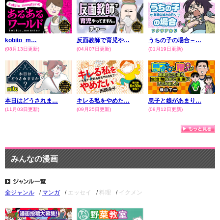
kobito_m…
反面教師で育児や…
うちの子の場合～…
(08月13日更新)
(04月07日更新)
(01月19日更新)
本日はどうされま…
キレる私をやめた…
息子と娘があまり…
(11月03日更新)
(09月25日更新)
(09月12日更新)
みんなの漫画
エッセイ
料理
イクメン
全ジャンル
マンガ