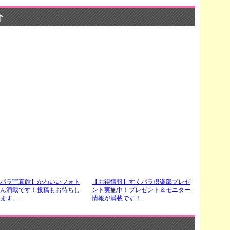
介
パラ写真館】かわいいフォト
【お得情報】すくパラ倶楽部プレゼ
ん満載です！投稿もお待ちし
ント実施中！プレゼント＆モニター
ます。
情報が満載です！