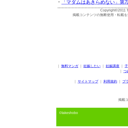
「マダムはあきらめない」第7話
Copyright©2011 T
掲載コンテンツの無断使用・転載を
｜
無料マンガ
｜
妊娠したい
｜
妊娠講座
｜
子
｜
つ
｜
サイトマップ
｜
利用規約
｜
プ
掲載
©takeshobo