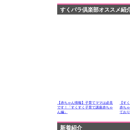
pr
すくパラ倶楽部オススメ紹
【赤ちゃん情報】子育てママは必見
【すく
です！「すくすく子育て講座赤ちゃ
赤ちゃ
ん編」
ており
新着紹介