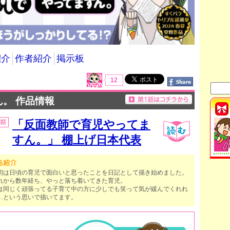
紹介
作者紹介
掲示板
12
。 作品情報
「反面教師で育児やってま
すん。」 棚上げ日本代表
初は日頃の育児で面白いと思ったことを日記として描き始めました。
れから数年経ち、やっと落ち着いてきた育児。
は同じく頑張ってる子育て中の方に少しでも笑って気が緩んでくれれ
…という思いで描いてます。