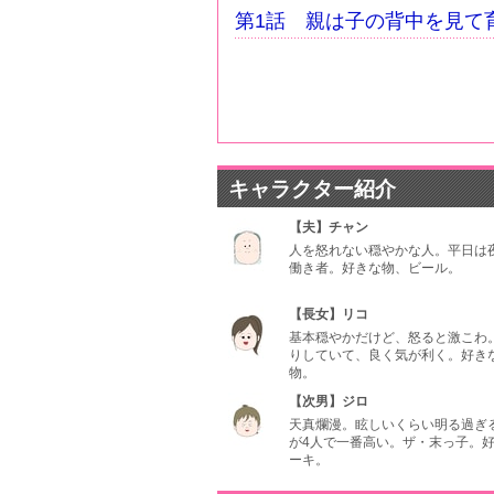
第1話 親は子の背中を見て
キャラクター紹介
【夫】チャン
人を怒れない穏やかな人。平日は
働き者。好きな物、ビール。
【長女】リコ
基本穏やかだけど、怒ると激こわ
りしていて、良く気が利く。好き
物。
【次男】ジロ
天真爛漫。眩しいくらい明る過ぎ
が4人で一番高い。ザ・末っ子。
ーキ。