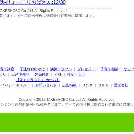
-ひょっこりおばさん:12/30
AKESHOBO Co.,Ltd. All Rights Reserved.
禁じます。すべての著作権は株式会社竹書房に帰属します。
育て講座
｜
子連れお出かけ
｜
病気トラブル
｜
プレゼント
｜
子育て相談
｜
すく
わり
｜
出産準備品
｜
妊娠検査
｜
不妊
｜
寝かしつけ
【すくパラぷらす ホーム】
ライバシーポリシー
｜
お問い合わせ
｜
広告掲載
｜
リンク
｜
Ｑ＆Ａ
｜
運営会社
｜
Copyright©2012 TAKESHOBO Co.,Ltd. All Rights Reserved.
コンテンツの無断使用・転載を禁じます。すべての著作権は株式会社竹書房に帰属し