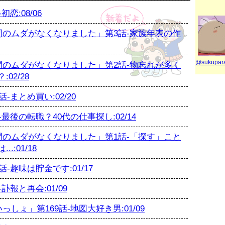
恋:08/06
のムダがなくなりました」第3話-家族年表の作
@sukupa
のムダがなくなりました」第2話-物忘れが多く
02/28
まとめ買い:02/20
後の転職？40代の仕事探し:02/14
のムダがなくなりました」第1話-「探す」こと
:01/18
趣味は貯金です:01/17
報と再会:01/09
ょ」第169話-地図大好き男:01/09