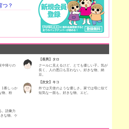
育つ？
【長男】タロ
夜中帰りの
クールに見えるけど、とても優しい子。気が
長く、人の悪口も言わない。好きな物、納
豆。
【次女】キコ
。1番しっか
外では天使のような優しさ。家では母に似て
な物、粉
短気な一面も。好きな物、エビ。
る。語彙力
好きな物、ケ