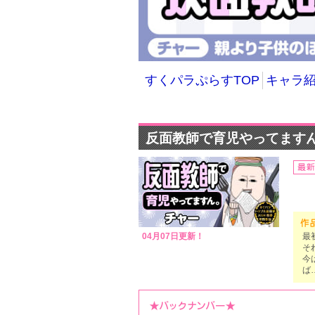
すくパラぷらすTOP
キャラ
反面教師で育児やってますん
04月07日更新！
最
そ
今
ば