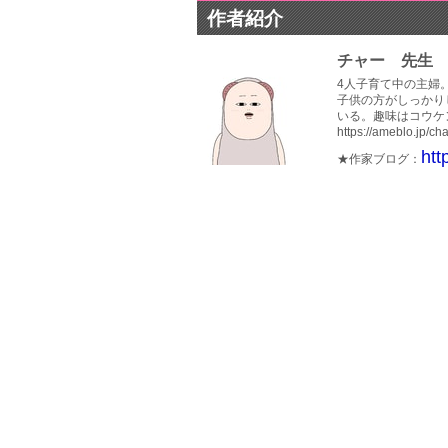
作者紹介
チャー 先生
4人子育て中の主婦
子供の方がしっかり
いる。趣味はコウケン
https://ameblo.jp/ch
htt
★作家ブログ：