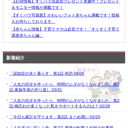
【お得情報】すくパラ倶楽部プレゼント実施中！プレゼント
＆モニター情報が満載です！
【すくパラ写真館】かわいいフォト赤ちゃん満載です！投稿
もお待ちしております。
【赤ちゃん情報】子育てママは必見です！「すくすく子育て
講座赤ちゃん編」
新着紹介
「認知症の夫と暮らす」第1話-初恋:08/06
「人生の目次を作ったら、時間のムダがなくなりました」第3
話-家族年表の作り直し:03/31
「人生の目次を作ったら、時間のムダがなくなりました」第2
話-物忘れが多くなった私をサポートするものは？:02/28
「今日も家計を守ります」第2話-まとめ買い:02/20
「人生半ばに揺らぐ舟」第2話-最後の転職？40代の仕事探