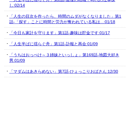
し:02/14
「人生の目次を作ったら、時間のムダがなくなりました」第1
話-「探す」ことに時間と労力が奪われている私は...:01/18
「今日も家計を守ります」第1話-趣味は貯金です:01/17
「人生半ばに揺らぐ舟」第1話-訃報と再会:01/09
「うちはおっぺけ～３姉妹といっしょ」第169話-地図大好き
男:01/09
「マダムはあきらめない」第7話-ひょっこりおばさん:12/30