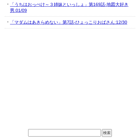
「うちはおっぺけ～３姉妹といっしょ」第169話-地図大好き
男:01/09
「マダムはあきらめない」第7話-ひょっこりおばさん:12/30