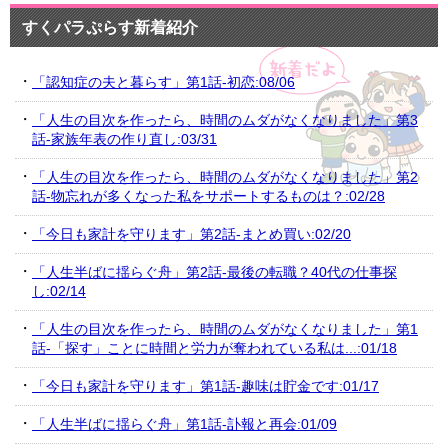
すくパラぷらす新着紹介
「認知症の夫と暮らす」第1話-初恋:08/06
「人生の目次を作ったら、時間のムダがなくなりました」第3
話-家族年表の作り直し:03/31
「人生の目次を作ったら、時間のムダがなくなりました」第2
話-物忘れが多くなった私をサポートするものは？:02/28
「今日も家計を守ります」第2話-まとめ買い:02/20
「人生半ばに揺らぐ舟」第2話-最後の転職？40代の仕事探
し:02/14
「人生の目次を作ったら、時間のムダがなくなりました」第1
話-「探す」ことに時間と労力が奪われている私は...:01/18
「今日も家計を守ります」第1話-趣味は貯金です:01/17
「人生半ばに揺らぐ舟」第1話-訃報と再会:01/09