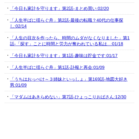
「今日も家計を守ります」第2話-まとめ買い:02/20
「人生半ばに揺らぐ舟」第2話-最後の転職？40代の仕事探
し:02/14
「人生の目次を作ったら、時間のムダがなくなりました」第1
話-「探す」ことに時間と労力が奪われている私は...:01/18
「今日も家計を守ります」第1話-趣味は貯金です:01/17
「人生半ばに揺らぐ舟」第1話-訃報と再会:01/09
「うちはおっぺけ～３姉妹といっしょ」第169話-地図大好き
男:01/09
「マダムはあきらめない」第7話-ひょっこりおばさん:12/30