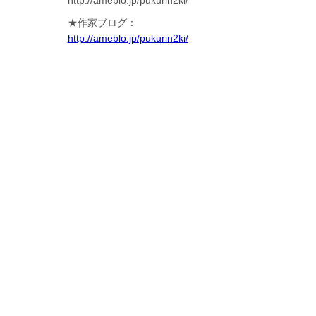
http://ameblo.jp/pukurin2ki/
★作家ブログ：
http://ameblo.jp/pukurin2ki/
pr