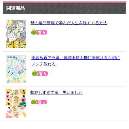
関連商品
母の遺品整理で学んだ人生を軽くする方法
美容放置アラ還、体調不良を機に美容オタク娘に
メンテ教わる
収納しすぎて家、失いました