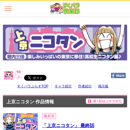
58
7
すくパラぷらすTOP
キャラ紹介
作者紹介
掲示板
上京ニコタン 作品情報
「上京ニコタン」 最終話