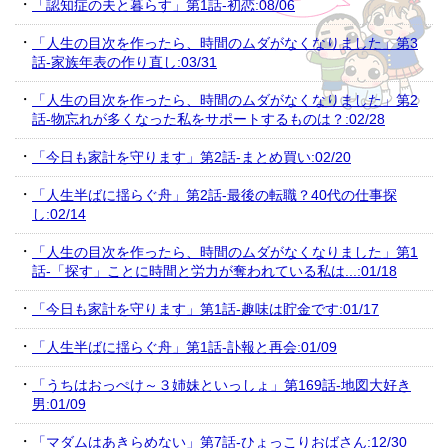
「認知症の夫と暮らす」第1話-初恋:08/06
「人生の目次を作ったら、時間のムダがなくなりました」第3
話-家族年表の作り直し:03/31
「人生の目次を作ったら、時間のムダがなくなりました」第2
話-物忘れが多くなった私をサポートするものは？:02/28
「今日も家計を守ります」第2話-まとめ買い:02/20
「人生半ばに揺らぐ舟」第2話-最後の転職？40代の仕事探
し:02/14
「人生の目次を作ったら、時間のムダがなくなりました」第1
話-「探す」ことに時間と労力が奪われている私は...:01/18
「今日も家計を守ります」第1話-趣味は貯金です:01/17
「人生半ばに揺らぐ舟」第1話-訃報と再会:01/09
「うちはおっぺけ～３姉妹といっしょ」第169話-地図大好き
男:01/09
「マダムはあきらめない」第7話-ひょっこりおばさん:12/30