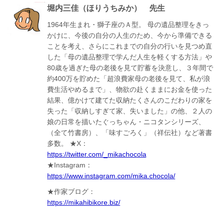
堀内三佳（ほりうちみか） 先生
1964年生まれ・獅子座のＡ型。
母の遺品整理をきっ
かけに、今後の自分の人生のため、今から準備できる
ことを考え、さらにこれまでの自分の行いを見つめ直
した「母の遺品整理で学んだ人生を軽くする方法」や
80歳を過ぎた母の老後を見て貯蓄を決意し、３年間で
約400万を貯めた「超浪費家母の老後を見て、私が浪
費生活やめるまで」、物欲の赴くままにお金を使った
結果、億かけて建てた収納たくさんのこだわりの家を
失った「収納しすぎて家、失いました」の他、２人の
娘の日常を描いたぐっちゃん・ニコタンシリーズ、
（全て竹書房）、「味すごろく」（祥伝社）など著書
多数。
★X：
https://twitter.com/_mikachocola
★Instagram：
https://www.instagram.com/mika.chocola/
★作家ブログ：
https://mikahibikore.biz/