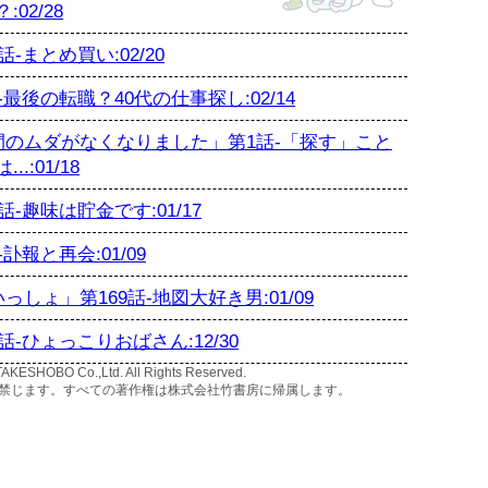
02/28
まとめ買い:02/20
後の転職？40代の仕事探し:02/14
のムダがなくなりました」第1話-「探す」こと
:01/18
趣味は貯金です:01/17
報と再会:01/09
ょ」第169話-地図大好き男:01/09
-ひょっこりおばさん:12/30
AKESHOBO Co.,Ltd. All Rights Reserved.
禁じます。すべての著作権は株式会社竹書房に帰属します。