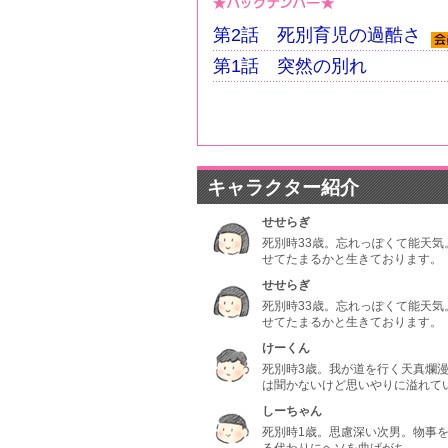
第2話 死別育児の過酷さ
第1話 突然の別れ
キャラクター紹介
せせらぎ
死別時33歳。忘れっぽくて能天気
せてたまるかと生きております。
せせらぎ
死別時33歳。忘れっぽくて能天気
せてたまるかと生きております。
けーくん
死別時3歳。我が道を行く天真爛
は聞かないけど思いやりに溢れて
しーちゃん
死別時1歳。思慮深い次男。物事