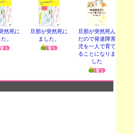
突然死に
旦那が突然死に
旦那が突然死ん
した。
ました。
だので発達障害
児を一人で育て
ることになりま
した