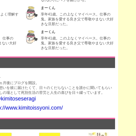
る代わりにヘソを曲げがち。
まーくん
をよく理解す
享年41歳。この上なくマイペース。仕事の
鬼。家族を愛する良き父で尊敬やまない大好
きな旦那だった。
まーくん
。仕事の
享年41歳。この上なくマイペース。仕事の
まない大好
鬼。家族を愛する良き父で尊敬やまない大好
きな旦那だった。
生
ヵ月後にブログを開設。
想いを彼に届けたくて、日々のくだらないことを誰かに聞いてもらい
しの場として死別生活の苦労と人生の喜びを日々綴っています。
kimitoseseragi
p://www.kimitoissyoni.com/