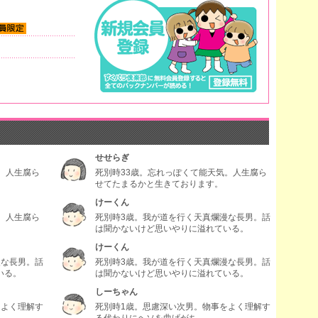
せせらぎ
。人生腐ら
死別時33歳。忘れっぽくて能天気。人生腐ら
せてたまるかと生きております。
けーくん
。人生腐ら
死別時3歳。我が道を行く天真爛漫な長男。話
は聞かないけど思いやりに溢れている。
けーくん
漫な長男。話
死別時3歳。我が道を行く天真爛漫な長男。話
いる。
は聞かないけど思いやりに溢れている。
しーちゃん
をよく理解す
死別時1歳。思慮深い次男。物事をよく理解す