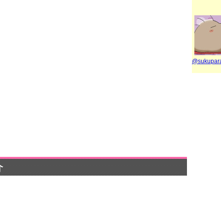
@sukupa
pr
介