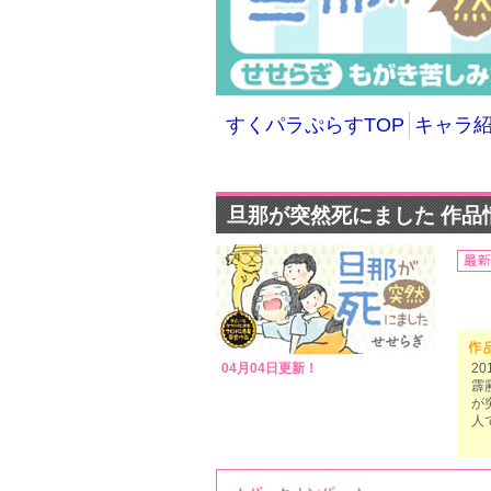
すくパラぷらすTOP
キャラ
旦那が突然死にました 作品
04月04日更新！
2
霹
が
人