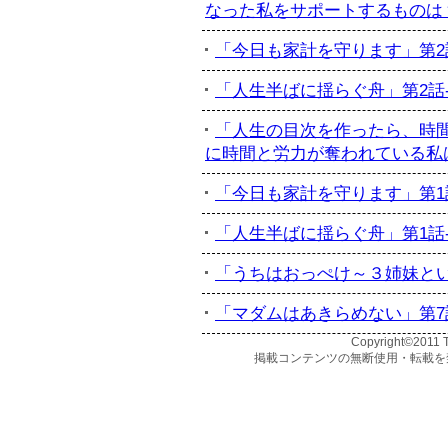
なった私をサポートするものは？:
「今日も家計を守ります」第2話-
「人生半ばに揺らぐ舟」第2話-最
「人生の目次を作ったら、時間
に時間と労力が奪われている私は...
「今日も家計を守ります」第1話-
「人生半ばに揺らぐ舟」第1話-訃
「うちはおっぺけ～３姉妹といっし
「マダムはあきらめない」第7話
Copyright©2011 T
掲載コンテンツの無断使用・転載を