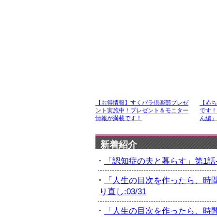
【お得情報】すくパラ倶楽部プレゼ
【赤ち
ント実施中！プレゼント＆モニター
です！
情報が満載です！
ん編」
新着紹介
「認知症の夫と暮らす」第1話-初
「人生の目次を作ったら、時間
り直し:03/31
「人生の目次を作ったら、時間