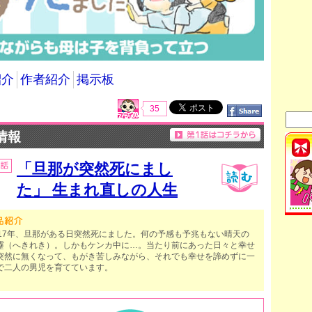
紹介
作者紹介
掲示板
35
情報
「旦那が突然死にまし
た」 生まれ直しの人生
017年、旦那がある日突然死にました。何の予感も予兆もない晴天の
靂（へきれき）。しかもケンカ中に…。当たり前にあった日々と幸せ
突然に無くなって、もがき苦しみながら、それでも幸せを諦めずに一
で二人の男児を育てています。