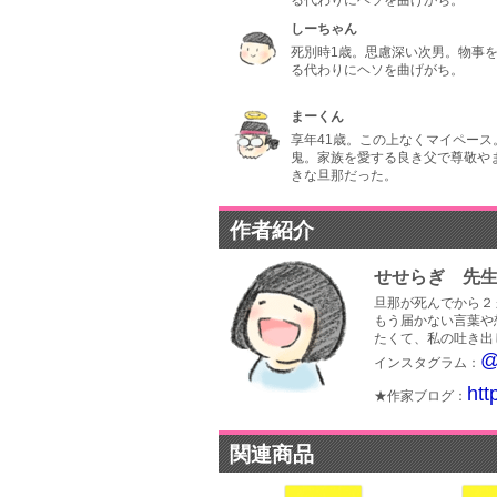
る代わりにヘソを曲げがち。
しーちゃん
死別時1歳。思慮深い次男。物事
る代わりにヘソを曲げがち。
まーくん
享年41歳。この上なくマイペース
鬼。家族を愛する良き父で尊敬や
きな旦那だった。
作者紹介
せせらぎ 先
旦那が死んでから２
もう届かない言葉や
たくて、私の吐き出
@
インスタグラム：
htt
★作家ブログ：
関連商品