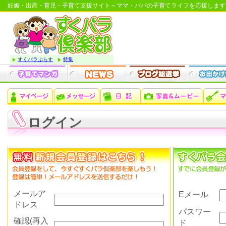
妊娠・出産・育児・子育て支援サイト～ママ・パパの子育てライフを応援します
すくパラぷらす
特集
ログイン
メールア
Eメール
ドレス
パスワー
確認(再入
ド