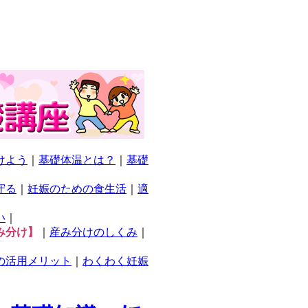
けよう
｜
基礎体温とは？
｜
基礎
守る
｜
妊娠のための食生活
｜
適
い
｜
み分け】
｜
産み分けのしくみ
｜
の活用メリット
｜
わくわく妊娠