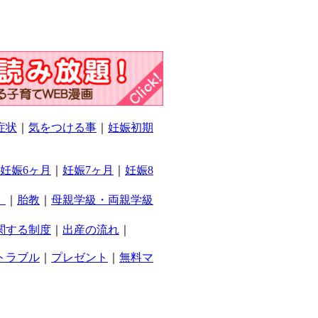
症状
｜
気をつける事
｜
妊娠初期
妊娠6ヶ月
｜
妊娠7ヶ月
｜
妊娠8
）
｜
胎教
｜
母親学級・両親学級
関する制度
｜
出産の流れ
｜
トラブル
｜
プレゼント
｜
無料マ