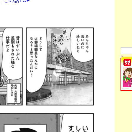
介
この話TOP