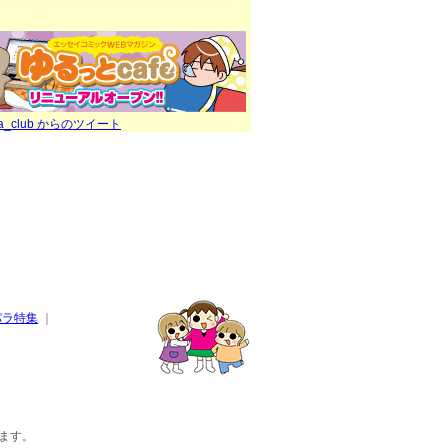
ra_club からのツイート
パラ特集
｜
ます。