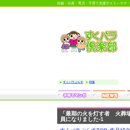
妊娠・出産・育児・子育て支援サイト～ママ
すくパラぷらす
特集
「最期の火を灯す者 火葬場
員になりました-1