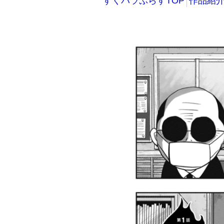
すくパラぷらすTOP
作品紹