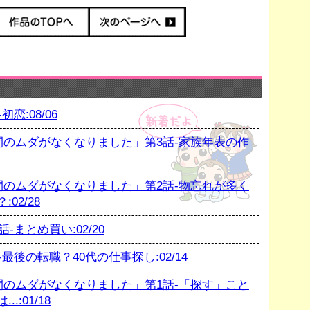
恋:08/06
のムダがなくなりました」第3話-家族年表の作
のムダがなくなりました」第2話-物忘れが多く
02/28
まとめ買い:02/20
後の転職？40代の仕事探し:02/14
のムダがなくなりました」第1話-「探す」こと
:01/18