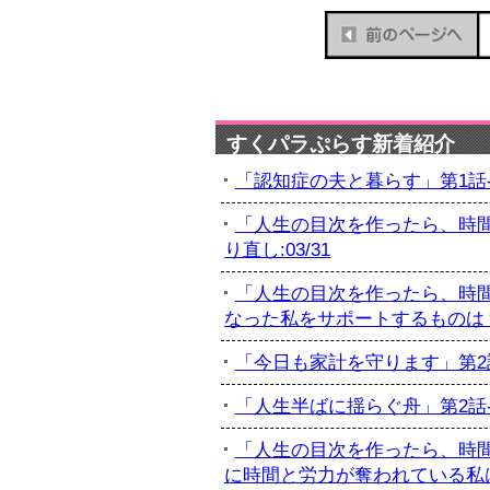
すくパラぷらす新着紹介
「認知症の夫と暮らす」第1話-初
「人生の目次を作ったら、時間
り直し:03/31
「人生の目次を作ったら、時間
なった私をサポートするものは？:
「今日も家計を守ります」第2話-
「人生半ばに揺らぐ舟」第2話-最
「人生の目次を作ったら、時間
に時間と労力が奪われている私は...