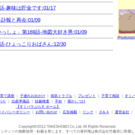
趣味は貯金です:01/17
報と再会:01/09
ょ」第169話-地図大好き男:01/09
@sukupa
-ひょっこりおばさん:12/30
育て講座
｜
子連れお出かけ
｜
病気トラブル
｜
プレゼント
｜
子育て相談
｜
すく
わり
｜
出産準備品
｜
妊娠検査
｜
不妊
｜
寝かしつけ
【すくパラぷらす ホーム】
ライバシーポリシー
｜
お問い合わせ
｜
広告掲載
｜
リンク
｜
Ｑ＆Ａ
｜
運営会社
｜
Copyright©2012 TAKESHOBO Co.,Ltd. All Rights Reserved.
コンテンツの無断使用・転載を禁じます。すべての著作権は株式会社竹書房に帰属し