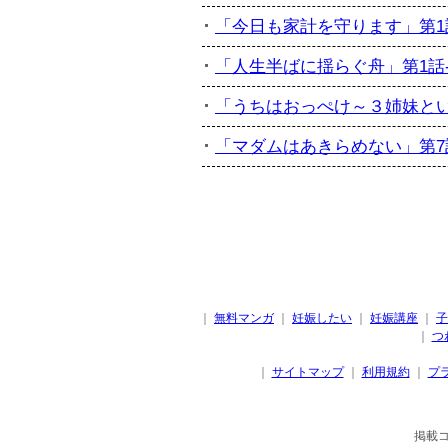
「今日も家計を守ります」第1話-
「人生半ばに揺らぐ舟」第1話-訃
「うちはおっぺけ～３姉妹といっし
「マダムはあきらめない」第7話
｜
無料マンガ
｜
妊娠したい
｜
妊娠講座
｜
子
｜
つ
｜
サイトマップ
｜
利用規約
｜
プ
掲載