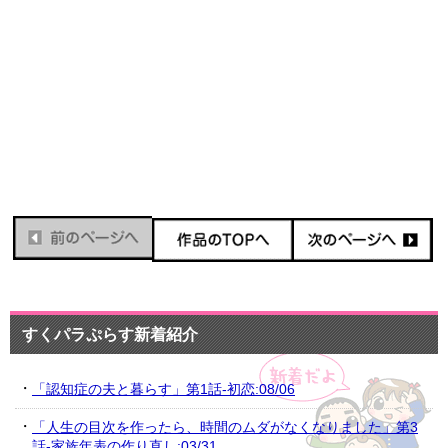
すくパラぷらす新着紹介
「認知症の夫と暮らす」第1話-初恋:08/06
「人生の目次を作ったら、時間のムダがなくなりました」第3
話-家族年表の作り直し:03/31