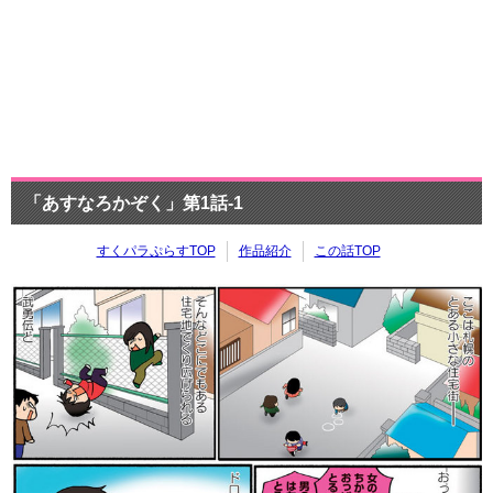
「あすなろかぞく」第1話-1
すくパラぷらすTOP
作品紹介
この話TOP