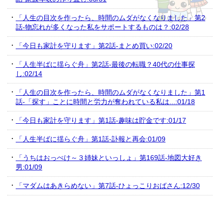
「人生の目次を作ったら、時間のムダがなくなりました」第2
話-物忘れが多くなった私をサポートするものは？:02/28
「今日も家計を守ります」第2話-まとめ買い:02/20
「人生半ばに揺らぐ舟」第2話-最後の転職？40代の仕事探
し:02/14
「人生の目次を作ったら、時間のムダがなくなりました」第1
話-「探す」ことに時間と労力が奪われている私は...:01/18
「今日も家計を守ります」第1話-趣味は貯金です:01/17
「人生半ばに揺らぐ舟」第1話-訃報と再会:01/09
「うちはおっぺけ～３姉妹といっしょ」第169話-地図大好き
男:01/09
「マダムはあきらめない」第7話-ひょっこりおばさん:12/30