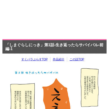
「しまぐらしにっき」第1話-生き返ったらサバイバル-前
編-1
すくパラぷらすTOP
作品紹介
この話TOP