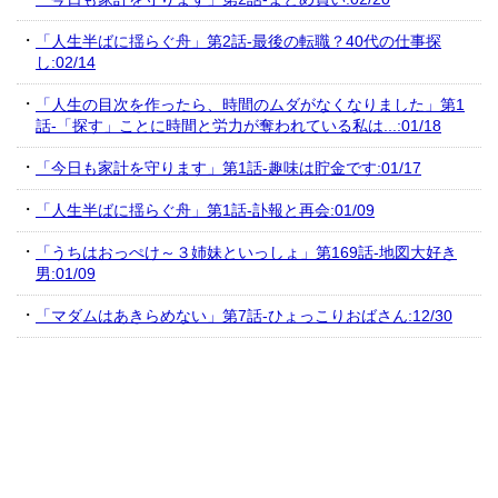
「人生半ばに揺らぐ舟」第2話-最後の転職？40代の仕事探
し:02/14
「人生の目次を作ったら、時間のムダがなくなりました」第1
話-「探す」ことに時間と労力が奪われている私は...:01/18
「今日も家計を守ります」第1話-趣味は貯金です:01/17
「人生半ばに揺らぐ舟」第1話-訃報と再会:01/09
「うちはおっぺけ～３姉妹といっしょ」第169話-地図大好き
男:01/09
「マダムはあきらめない」第7話-ひょっこりおばさん:12/30