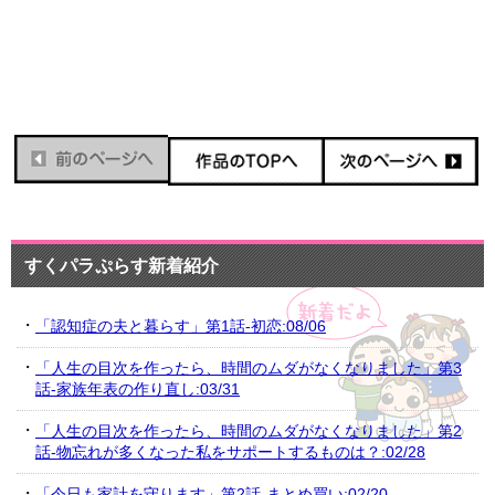
すくパラぷらす新着紹介
「認知症の夫と暮らす」第1話-初恋:08/06
「人生の目次を作ったら、時間のムダがなくなりました」第3
話-家族年表の作り直し:03/31
「人生の目次を作ったら、時間のムダがなくなりました」第2
話-物忘れが多くなった私をサポートするものは？:02/28
「今日も家計を守ります」第2話-まとめ買い:02/20