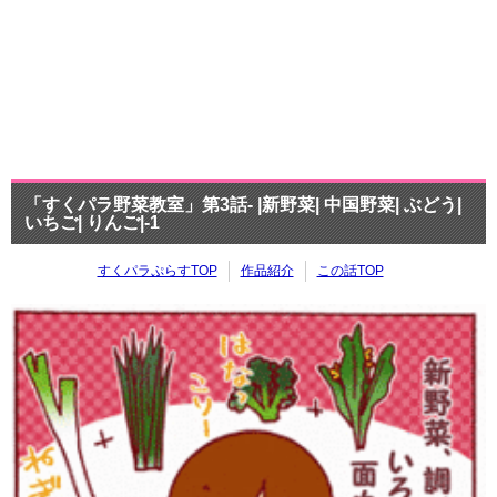
「すくパラ野菜教室」第3話- |新野菜| 中国野菜| ぶどう|
いちご| りんご|-1
すくパラぷらすTOP
作品紹介
この話TOP