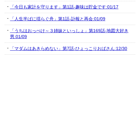
「今日も家計を守ります」第1話-趣味は貯金です:01/17
「人生半ばに揺らぐ舟」第1話-訃報と再会:01/09
「うちはおっぺけ～３姉妹といっしょ」第169話-地図大好き
男:01/09
「マダムはあきらめない」第7話-ひょっこりおばさん:12/30