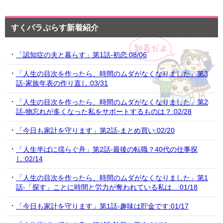
すくパラぷらす新着紹介
「認知症の夫と暮らす」第1話-初恋:08/06
「人生の目次を作ったら、時間のムダがなくなりました」第3
話-家族年表の作り直し:03/31
「人生の目次を作ったら、時間のムダがなくなりました」第2
話-物忘れが多くなった私をサポートするものは？:02/28
「今日も家計を守ります」第2話-まとめ買い:02/20
「人生半ばに揺らぐ舟」第2話-最後の転職？40代の仕事探
し:02/14
「人生の目次を作ったら、時間のムダがなくなりました」第1
話-「探す」ことに時間と労力が奪われている私は...:01/18
「今日も家計を守ります」第1話-趣味は貯金です:01/17