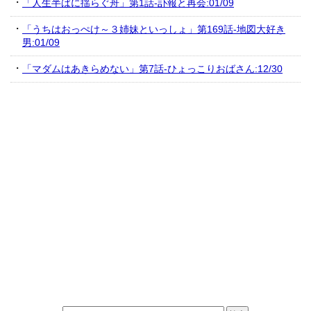
「人生半ばに揺らぐ舟」第1話-訃報と再会:01/09
「うちはおっぺけ～３姉妹といっしょ」第169話-地図大好き
男:01/09
「マダムはあきらめない」第7話-ひょっこりおばさん:12/30