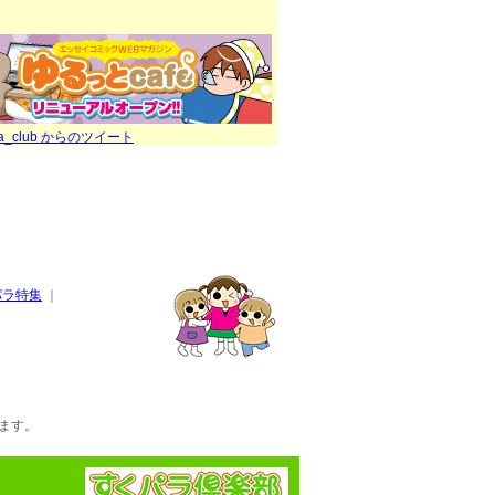
ra_club からのツイート
パラ特集
｜
ます。