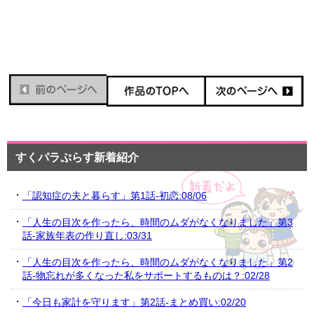
すくパラぷらす新着紹介
「認知症の夫と暮らす」第1話-初恋:08/06
「人生の目次を作ったら、時間のムダがなくなりました」第3
話-家族年表の作り直し:03/31
「人生の目次を作ったら、時間のムダがなくなりました」第2
話-物忘れが多くなった私をサポートするものは？:02/28
「今日も家計を守ります」第2話-まとめ買い:02/20