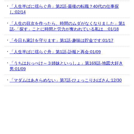
「人生半ばに揺らぐ舟」第2話-最後の転職？40代の仕事探
し:02/14
「人生の目次を作ったら、時間のムダがなくなりました」第1
話-「探す」ことに時間と労力が奪われている私は...:01/18
「今日も家計を守ります」第1話-趣味は貯金です:01/17
「人生半ばに揺らぐ舟」第1話-訃報と再会:01/09
「うちはおっぺけ～３姉妹といっしょ」第169話-地図大好き
男:01/09
「マダムはあきらめない」第7話-ひょっこりおばさん:12/30