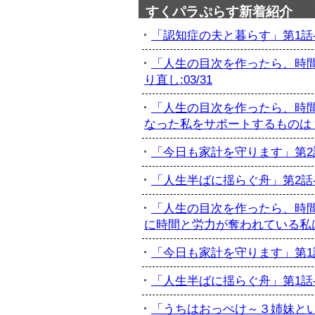
すくパラぷらす新着紹介
「認知症の夫と暮らす」第1話-初
「人生の目次を作ったら、時間
り直し:03/31
「人生の目次を作ったら、時間
なった私をサポートするものは？:
「今日も家計を守ります」第2話-
「人生半ばに揺らぐ舟」第2話-最
「人生の目次を作ったら、時間
に時間と労力が奪われている私は...
「今日も家計を守ります」第1話-
「人生半ばに揺らぐ舟」第1話-訃
「うちはおっぺけ～３姉妹といっし