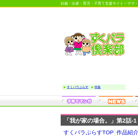
妊娠・出産・育児・子育て支援サイト～ママ
すくパラぷらす
特集
「我が家の場合。」第2話-1
すくパラぷらすTOP
作品紹