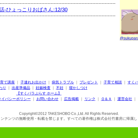
-ひょっこりおばさん:12/30
@sukupa
育て講座
｜
子連れお出かけ
｜
病気トラブル
｜
プレゼント
｜
子育て相談
｜
すく
わり
｜
出産準備品
｜
妊娠検査
｜
不妊
｜
寝かしつけ
【すくパラぷらす ホーム】
ライバシーポリシー
｜
お問い合わせ
｜
広告掲載
｜
リンク
｜
Ｑ＆Ａ
｜
運営会社
｜
Copyright©2012 TAKESHOBO Co.,Ltd. All Rights Reserved.
コンテンツの無断使用・転載を禁じます。すべての著作権は株式会社竹書房に帰属し