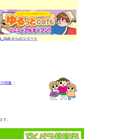
ra_club からのツイート
パラ特集
｜
ます。