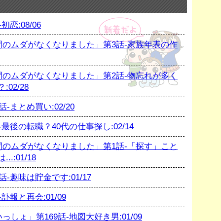
恋:08/06
のムダがなくなりました」第3話-家族年表の作
のムダがなくなりました」第2話-物忘れが多く
02/28
まとめ買い:02/20
後の転職？40代の仕事探し:02/14
のムダがなくなりました」第1話-「探す」こと
:01/18
趣味は貯金です:01/17
報と再会:01/09
ょ」第169話-地図大好き男:01/09