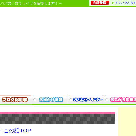
すくパラぷら
・パパの子育てライフを応援します！～
介
この話TOP