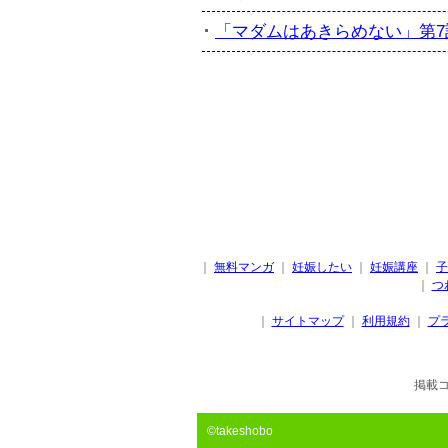
「マダムはあきらめない」第7話
｜
無料マンガ
｜
妊娠したい
｜
妊娠講座
｜
子
｜
つ
｜
サイトマップ
｜
利用規約
｜
プ
掲載
©takeshobo