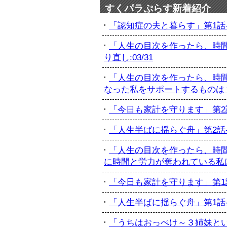
すくパラぷらす新着紹介
「認知症の夫と暮らす」第1話-初
「人生の目次を作ったら、時間
り直し:03/31
「人生の目次を作ったら、時間
なった私をサポートするものは？:
「今日も家計を守ります」第2話-
「人生半ばに揺らぐ舟」第2話-最
「人生の目次を作ったら、時間
に時間と労力が奪われている私は...
「今日も家計を守ります」第1話-
「人生半ばに揺らぐ舟」第1話-訃
「うちはおっぺけ～３姉妹といっし