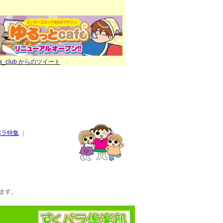
ra_club からのツイート
パラ特集
｜
ます。