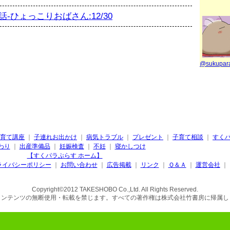
-ひょっこりおばさん:12/30
@sukupa
育て講座
｜
子連れお出かけ
｜
病気トラブル
｜
プレゼント
｜
子育て相談
｜
すく
わり
｜
出産準備品
｜
妊娠検査
｜
不妊
｜
寝かしつけ
【すくパラぷらす ホーム】
ライバシーポリシー
｜
お問い合わせ
｜
広告掲載
｜
リンク
｜
Ｑ＆Ａ
｜
運営会社
｜
Copyright©2012 TAKESHOBO Co.,Ltd. All Rights Reserved.
コンテンツの無断使用・転載を禁じます。すべての著作権は株式会社竹書房に帰属し