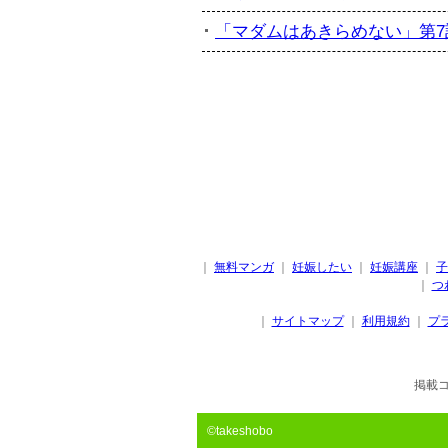
「マダムはあきらめない」第7話
｜
無料マンガ
｜
妊娠したい
｜
妊娠講座
｜
子
｜
つ
｜
サイトマップ
｜
利用規約
｜
プ
掲載
©takeshobo