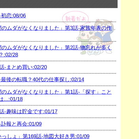
恋:08/06
のムダがなくなりました」第3話-家族年表の作
のムダがなくなりました」第2話-物忘れが多く
02/28
まとめ買い:02/20
後の転職？40代の仕事探し:02/14
のムダがなくなりました」第1話-「探す」こと
:01/18
趣味は貯金です:01/17
報と再会:01/09
ょ」第169話-地図大好き男:01/09