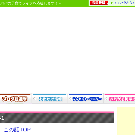
すくパラぷら
・パパの子育てライフを応援します！～
1
介
この話TOP