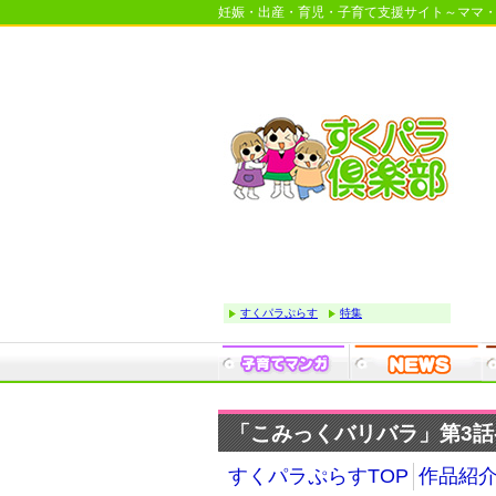
妊娠・出産・育児・子育て支援サイト～ママ
すくパラぷらす
特集
「こみっくバリバラ」第3話-
すくパラぷらすTOP
作品紹