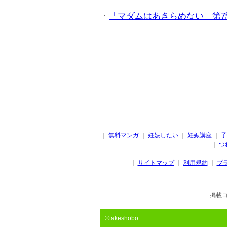
「マダムはあきらめない」第7話
｜
無料マンガ
｜
妊娠したい
｜
妊娠講座
｜
子
｜
つ
｜
サイトマップ
｜
利用規約
｜
プ
掲載
©takeshobo