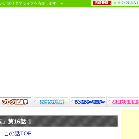
すくパラぷら
・パパの子育てライフを応援します！～
第16話-1
介
この話TOP