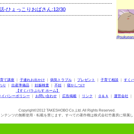
-ひょっこりおばさん:12/30
@sukupa
育て講座
｜
子連れお出かけ
｜
病気トラブル
｜
プレゼント
｜
子育て相談
｜
すく
わり
｜
出産準備品
｜
妊娠検査
｜
不妊
｜
寝かしつけ
【すくパラぷらす ホーム】
ライバシーポリシー
｜
お問い合わせ
｜
広告掲載
｜
リンク
｜
Ｑ＆Ａ
｜
運営会社
｜
Copyright©2012 TAKESHOBO Co.,Ltd. All Rights Reserved.
コンテンツの無断使用・転載を禁じます。すべての著作権は株式会社竹書房に帰属し