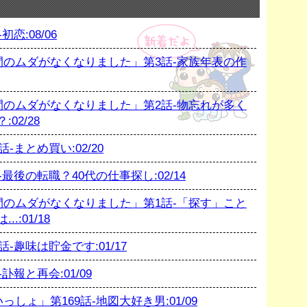
恋:08/06
のムダがなくなりました」第3話-家族年表の作
のムダがなくなりました」第2話-物忘れが多く
02/28
まとめ買い:02/20
後の転職？40代の仕事探し:02/14
のムダがなくなりました」第1話-「探す」こと
:01/18
趣味は貯金です:01/17
報と再会:01/09
ょ」第169話-地図大好き男:01/09