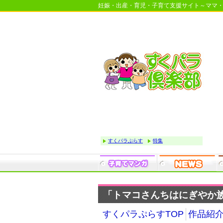
妊娠・出産・育児・子育て支援サイト～ママ
すくパラぷらす
特集
「トマコさんちはにぎやか族」
すくパラぷらすTOP
作品紹