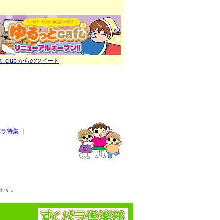
ra_club からのツイート
パラ特集
｜
ます。