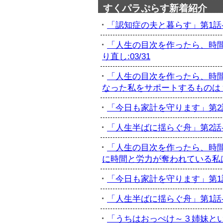
すくパラぷらす新着紹介
「認知症の夫と暮らす」第1話-初
「人生の目次を作ったら、時間
り直し:03/31
「人生の目次を作ったら、時間
なった私をサポートするものは？:
「今日も家計を守ります」第2話-
「人生半ばに揺らぐ舟」第2話-最
「人生の目次を作ったら、時間
に時間と労力が奪われている私は...
「今日も家計を守ります」第1話-
「人生半ばに揺らぐ舟」第1話-訃
「うちはおっぺけ～３姉妹といっし