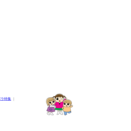
パラ特集
｜