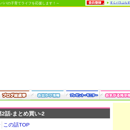
すくパラぷら
・パパの子育てライフを応援します！～
話-まとめ買い-2
介
この話TOP