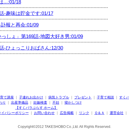
:01/18
趣味は貯金です:01/17
報と再会:01/09
ょ」第169話-地図大好き男:01/09
-ひょっこりおばさん:12/30
育て講座
｜
子連れお出かけ
｜
病気トラブル
｜
プレゼント
｜
子育て相談
｜
すく
わり
｜
出産準備品
｜
妊娠検査
｜
不妊
｜
寝かしつけ
【すくパラぷらす ホーム】
ライバシーポリシー
｜
お問い合わせ
｜
広告掲載
｜
リンク
｜
Ｑ＆Ａ
｜
運営会社
｜
Copyright©2012 TAKESHOBO Co.,Ltd. All Rights Reserved.