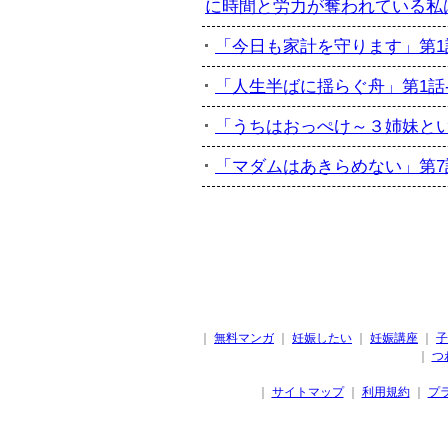
に時間と労力が奪われている私は...
「今日も家計を守ります」第1話-
「人生半ばに揺らぐ舟」第1話-訃
「うちはおっぺけ～３姉妹といっし
「マダムはあきらめない」第7話
｜
無料マンガ
｜
妊娠したい
｜
妊娠講座
｜
子
｜
つ
｜
サイトマップ
｜
利用規約
｜
プ