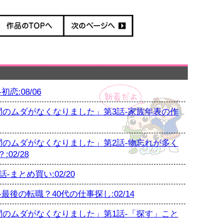
恋:08/06
のムダがなくなりました」第3話-家族年表の作
のムダがなくなりました」第2話-物忘れが多く
02/28
まとめ買い:02/20
後の転職？40代の仕事探し:02/14
のムダがなくなりました」第1話-「探す」こと