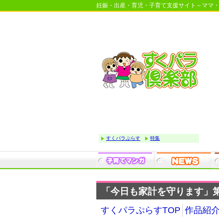
妊娠・出産・育児・子育て支援サイト～ママ
すくパラぷらす
特集
「今日も家計を守ります」第2
すくパラぷらすTOP
作品紹