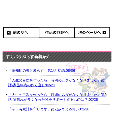
すくパラぷらす新着紹介
「認知症の夫と暮らす」第1話-初恋:08/06
「人生の目次を作ったら、時間のムダがなくなりました」第3
話-家族年表の作り直し:03/31
「人生の目次を作ったら、時間のムダがなくなりました」第2
話-物忘れが多くなった私をサポートするものは？:02/28
「今日も家計を守ります」第2話-まとめ買い:02/20