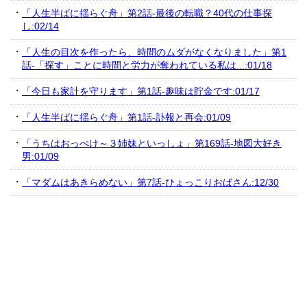
「人生半ばに揺らぐ舟」第2話-最後の転職？40代の仕事探
し:02/14
「人生の目次を作ったら、時間のムダがなくなりました」第1
話-「探す」ことに時間と労力が奪われている私は...:01/18
「今日も家計を守ります」第1話-趣味は貯金です:01/17
「人生半ばに揺らぐ舟」第1話-訃報と再会:01/09
「うちはおっぺけ～３姉妹といっしょ」第169話-地図大好き
男:01/09
「マダムはあきらめない」第7話-ひょっこりおばさん:12/30