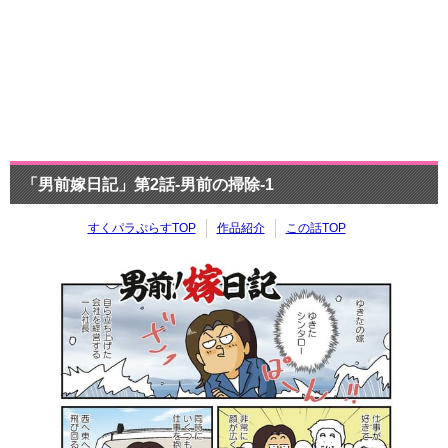
「男前嫁日記」第2話-男前の掃除-1
すくパラぷらすTOP
作品紹介
この話TOP