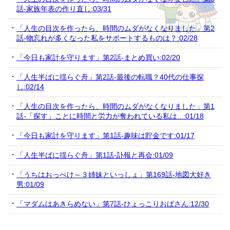
話-家族年表の作り直し:03/31
「人生の目次を作ったら、時間のムダがなくなりました」第2
話-物忘れが多くなった私をサポートするものは？:02/28
「今日も家計を守ります」第2話-まとめ買い:02/20
「人生半ばに揺らぐ舟」第2話-最後の転職？40代の仕事探
し:02/14
「人生の目次を作ったら、時間のムダがなくなりました」第1
話-「探す」ことに時間と労力が奪われている私は...:01/18
「今日も家計を守ります」第1話-趣味は貯金です:01/17
「人生半ばに揺らぐ舟」第1話-訃報と再会:01/09
「うちはおっぺけ～３姉妹といっしょ」第169話-地図大好き
男:01/09
「マダムはあきらめない」第7話-ひょっこりおばさん:12/30