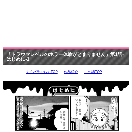
「トラウマレベルのホラー体験がとまりません」第1話-
はじめに-1
すくパラぷらすTOP
作品紹介
この話TOP