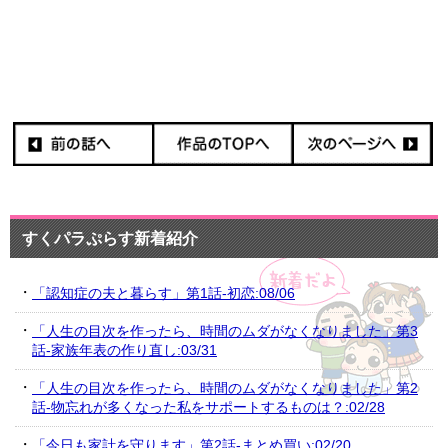
すくパラぷらす新着紹介
「認知症の夫と暮らす」第1話-初恋:08/06
「人生の目次を作ったら、時間のムダがなくなりました」第3
話-家族年表の作り直し:03/31
「人生の目次を作ったら、時間のムダがなくなりました」第2
話-物忘れが多くなった私をサポートするものは？:02/28
「今日も家計を守ります」第2話-まとめ買い:02/20