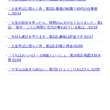
「人生半ばに揺らぐ舟」第2話-最後の転職？40代の仕事探
し:02/14
「人生の目次を作ったら、時間のムダがなくなりました」第1
話-「探す」ことに時間と労力が奪われている私は...:01/18
「今日も家計を守ります」第1話-趣味は貯金です:01/17
「人生半ばに揺らぐ舟」第1話-訃報と再会:01/09
「うちはおっぺけ～３姉妹といっしょ」第169話-地図大好き
男:01/09
「マダムはあきらめない」第7話-ひょっこりおばさん:12/30