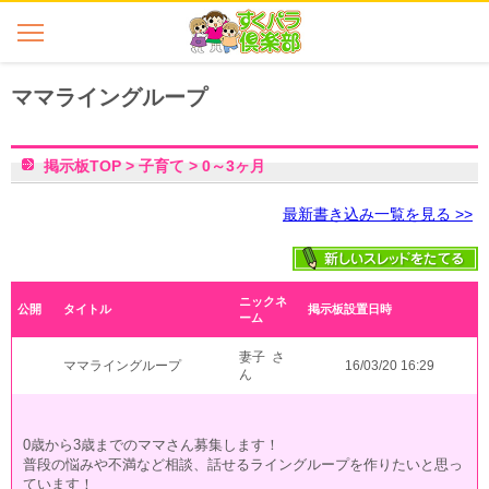
ママライングループ
掲示板TOP
>
子育て
>
0～3ヶ月
最新書き込み一覧を見る >>
ニックネ
公開
タイトル
掲示板設置日時
ーム
妻子 さ
ママライングループ
16/03/20 16:29
ん
0歳から3歳までのママさん募集します！
普段の悩みや不満など相談、話せるライングループを作りたいと思っ
ています！