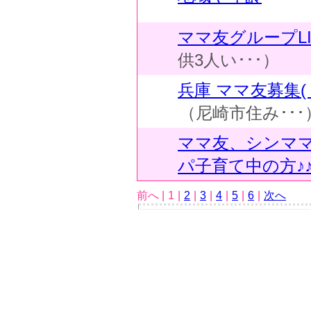
ママ友グループLI
供3人い･･･）
兵庫 ママ友募集( ^
（尼崎市住み･･･
ママ友、シンマ
パ子育て中の方♪
前へ |
1
|
2
|
3
|
4
|
5
|
6
|
次へ