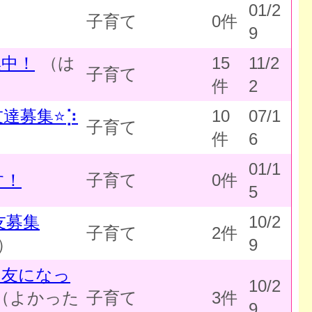
01/2
子育て
0件
9
集中！
（は
15
11/2
子育て
件
2
達募集⭐⡱
10
07/1
子育て
件
6
01/1
す！
子育て
0件
5
友募集
10/2
子育て
2件
）
9
マ友になっ
10/2
（よかった
子育て
3件
9