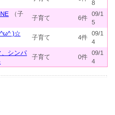
8
NE
（子
09/1
子育て
6件
5
ω^ )☆
09/1
子育て
4件
）
4
マ、シンパ
09/1
子育て
0件
♪
4