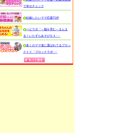
で幸せチェック
妊娠したいママ応援TOP
ベビラボ「～脳を育む～まんま
る！いたずらあそびＤＸ･･･
多くのママ達に選ばれてるブロッ
クトイ「ブロックラボ･･･