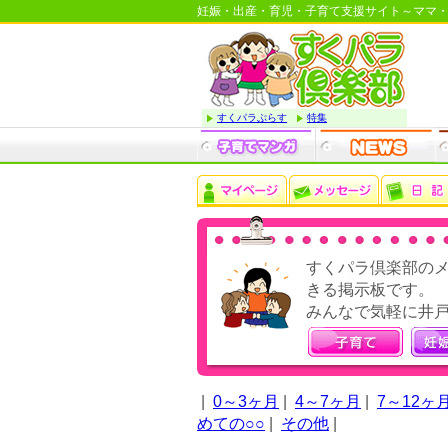
妊娠・出産・育児・子育て支援サイト～ママ
すくパラぷらす
特集
すくパラ倶楽部の
きる掲示板です。
みんなで気軽に井
|
0～3ヶ月
|
4～7ヶ月
|
7～12ヶ
めての○○
|
その他
|