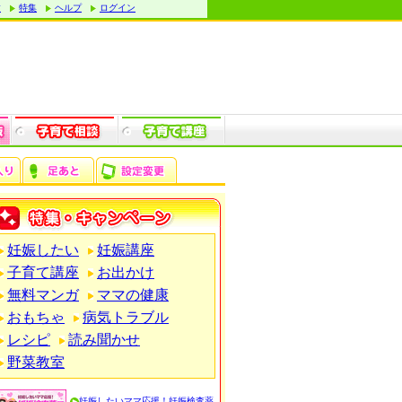
す
特集
ヘルプ
ログイン
妊娠したい
妊娠講座
子育て講座
お出かけ
無料マンガ
ママの健康
おもちゃ
病気トラブル
レシピ
読み聞かせ
野菜教室
妊娠したいママ応援！妊娠検査薬