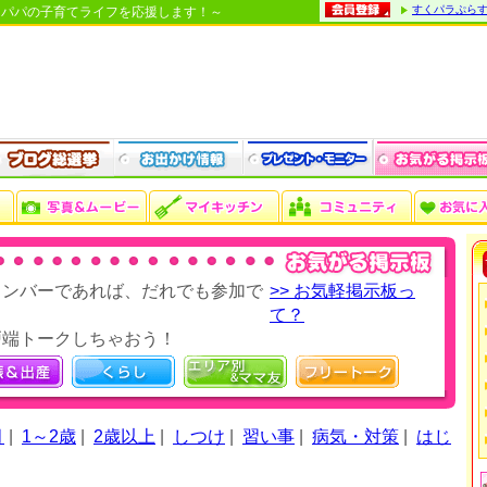
すくパラぷら
・パパの子育てライフを応援します！～
メンバーであれば、だれでも参加で
>> お気軽掲示板っ
て？
戸端トークしちゃおう！
月
|
1～2歳
|
2歳以上
|
しつけ
|
習い事
|
病気・対策
|
はじ