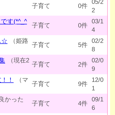
05/2
子育て
0件
2
す(*^_^
03/1
子育て
0件
4
ん☆
（姫路
02/2
子育て
5件
8
集
（現在2
02/0
子育て
2件
9
友！！
（マ
12/0
子育て
9件
1
良かった
09/1
子育て
4件
6