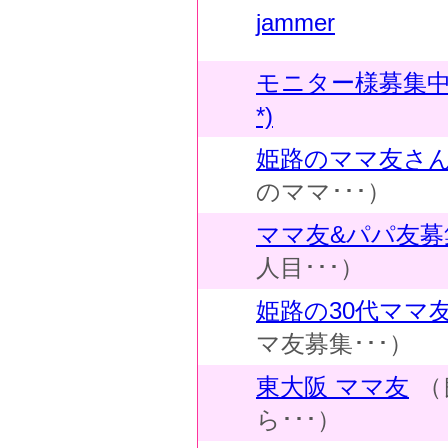
jammer
モニター様募集中で
*)
姫路のママ友さ
のママ･･･）
ママ友&パパ友募
人目･･･）
姫路の30代ママ
マ友募集･･･）
東大阪 ママ友
（
ら･･･）