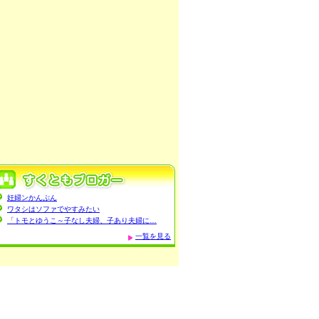
妊婦ンかんぷん
ワタシはソファでやすみたい
「トモとゆうこ～子なし夫婦、子あり夫婦に…
一覧を見る