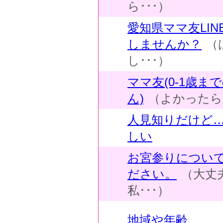
ら･･･）
愛知県ママ友LI
しませんか？
（
し･･･）
ママ友(0-1歳ま
ん)
（よかったら･
人見知りだけど
しい
お宮参りについ
ださい。
（大丈
私･･･）
地域や年齢