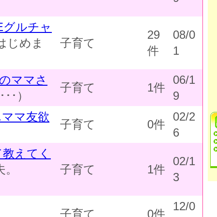
NEグルチャ
29
08/0
はじめま
子育て
件
1
でのママさ
06/1
子育て
1件
･･）
9
…ママ友欲
02/2
子育て
0件
6
て教えてく
02/1
夫。
子育て
1件
3
12/0
子育て
0件