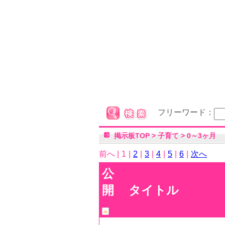
フリーワード：
掲示板TOP
>
子育て
>
0～3ヶ月
前へ |
1
|
2
|
3
|
4
|
5
|
6
|
次へ
公
開
タイトル