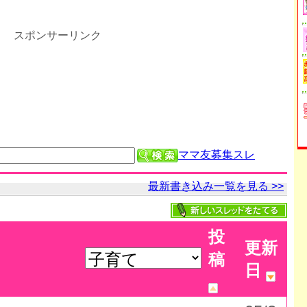
スポンサーリンク
ママ友募集スレ
最新書き込み一覧を見る >>
投
更新
稿
日