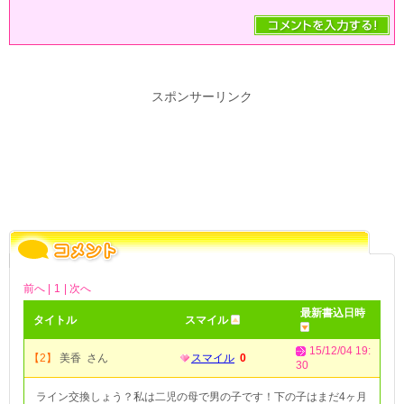
スポンサーリンク
前へ |
1
| 次へ
最新書込日時
タイトル
スマイル
15/12/04 19:
【2】
美香 さん
スマイル
0
30
ライン交換しょう？私は二児の母で男の子です！下の子はまだ4ヶ月