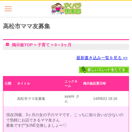
高松市ママ友募集
掲示板TOP
>
子育て
>
0～3ヶ月
最新書き込み一覧を見る >>
ニックネ
公開
タイトル
掲示板設置日時
ーム
ayami さ
高松市ママ友募集
14/09/22 18:16
ん
現在29歳、3ヶ月の女の子のママです。こっちに知り合いが少ないの
で気軽にお話できるママ友さん
募集です(^^)LINE交換しましょー♡