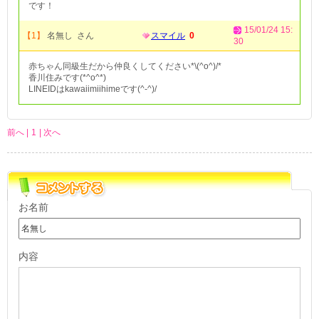
です！
15/01/24 15:
【1】
名無し さん
スマイル
0
30
赤ちゃん同級生だから仲良くしてください*\(^o^)/*
香川住みです(*^o^*)
LINEIDはkawaiimiihimeです(^-^)/
前へ |
1
| 次へ
お名前
内容