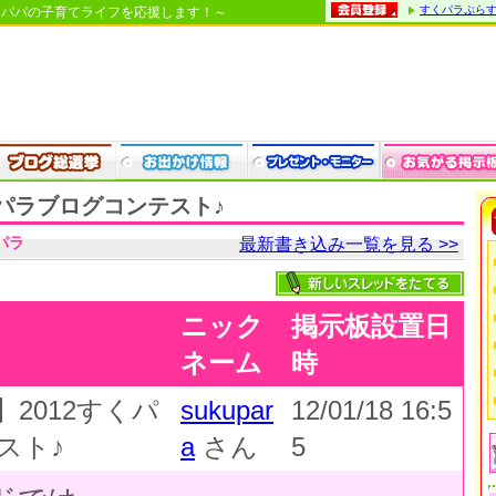
すくパラぷら
・パパの子育てライフを応援します！～
くパラブログコンテスト♪
パラ
最新書き込み一覧を見る >>
ニック
掲示板設置日
ネーム
時
2012すくパ
sukupar
12/01/18 16:5
スト♪
a
さん
5