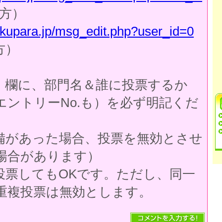
方）
ukupara.jp/msg_edit.php?user_id=0
方）
」欄に、部門名＆誰に投票するか
エントリーNo.も）を必ず明記くだ
備があった場合、投票を無効とさせ
場合があります）
投票してもOKです。ただし、同一
重複投票は無効とします。