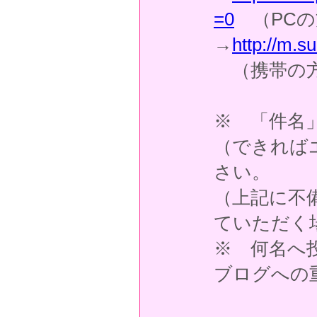
=0
（PCの
→
http://m.s
（携帯の
※ 「件名
（できれば
さい。
（上記に不
ていただく
※ 何名へ
ブログへの