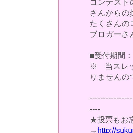
コンテスト
さんからの
たくさんの
ブロガーさ
■受付期間：2
※ 当スレ
りませんの
----------------
----
★投票もお
→
http://su