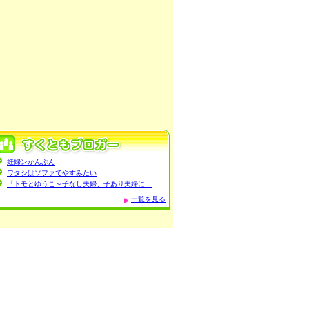
妊婦ンかんぷん
ワタシはソファでやすみたい
「トモとゆうこ～子なし夫婦、子あり夫婦に…
一覧を見る