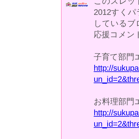
このスレッ
2012す
しているブ
応援コメン
子育て部門
http://suku
un_id=2&thr
お料理部門
http://suku
un_id=2&thr