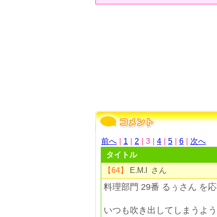
前へ
|
1
|
2
|
3
|
4
|
5
|
6
|
次へ
タイトル
【64】
E.M.I さん
料理部門 29番 るぅさん を
いつも吹き出してしまうよう