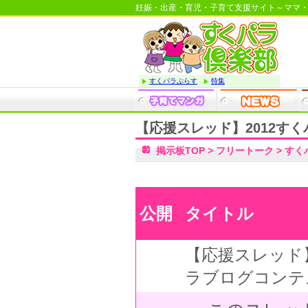
妊娠・出産・育児・子育て支援サイト～ママ
すくパラぷらす
特集
【応援スレッド】2012す
掲示板TOP
>
フリートーク
>
すく
公開
タイトル
【応援スレッド】
ラブログコンテ