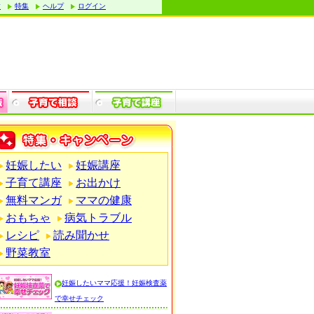
す
特集
ヘルプ
ログイン
妊娠したい
妊娠講座
子育て講座
お出かけ
無料マンガ
ママの健康
おもちゃ
病気トラブル
レシピ
読み聞かせ
野菜教室
妊娠したいママ応援！妊娠検査薬
で幸せチェック