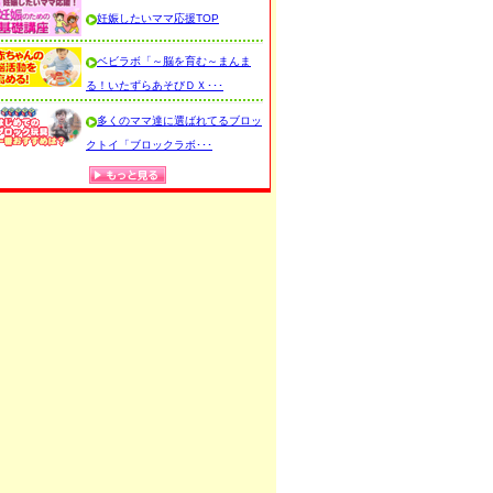
妊娠したいママ応援TOP
ベビラボ「～脳を育む～まんま
る！いたずらあそびＤＸ･･･
多くのママ達に選ばれてるブロッ
クトイ「ブロックラボ･･･