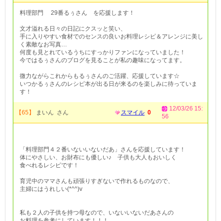
料理部門 29番るぅさん を応援します！
文才溢れる日々の日記にクスッと笑い、
手に入りやすい食材でのセンスの良いお料理レシピ＆アレンジに美し
く素敵なお写真…
何度も見とれているうちにすっかりファンになっていました！
今ではるぅさんのブログを見ることが私の趣味になってます。
微力ながらこれからもるぅさんのご活躍、応援しています☆
いつかるぅさんのレシピ本が出る日が来るのを楽しみに待っていま
す！
12/03/26 15:
【65】
まいん さん
スマイル
0
56
「料理部門４２番いないいないだあ」さんを応援しています！
体にやさしい、お財布にも優しい♪ 子供も大人もおいしく
食べれるレシピです！
育児中のママさんも頑張りすぎないで作れるものなので、
主婦にはうれしい(*^^)v
私も２人の子供を持つ母なので、いないいないだあさんの
お料理を参考にしています！！！