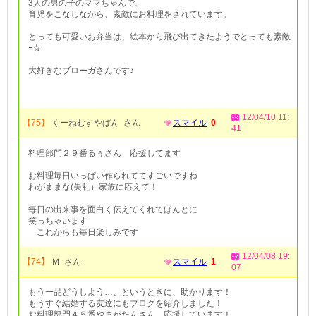
3人の男の子のママちゃんで、
育児をこなしながら、素敵にお料理をされています。
とっても可愛いお弁当は、絵本から飛び出てきたようでとっても素敵
ｰ☆
大好きなブローガさんです♪
12/04/10 11:
【75】
くーねむすやぱん さん
スマイル
0
41
料理部門２９番るぅさん 応援してます
お料理毎日いっぱい作られててすごいですね
わがままな(失礼）家族に応えて！
毎日の出来事を面白く伝えてくれてほんとに
笑っちゃいます
これからも毎日楽しみです
12/04/08 19:
【74】
Ｍ さん
スマイル
1
07
もう一品どうしよう…、というときに、助かります！
もうすぐ結婚する友達にもブログを紹介しました！
お料理部門４５番やまがたんさん、応援しています！