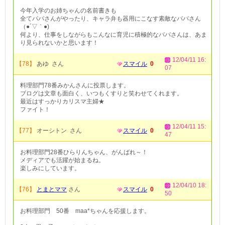
今年入学のお姉ちゃんの名前書きも
全てパパさんがやったり、キャラ弁も器用にこなす素敵なパパさん
（●´▽｀●)
何より、仕事をしながらもこんなに育児に積極的なパパさんは、あま
り見られないかと思います！
12/04/11 16:
【78】
あゆ さん
スマイル
0
07
料理部門78番みかんさんに投票します。
ブログは文章も面白く、いつもくすりと笑わせてくれます。
最近はすっかりカリスマ主婦★
ファイト！
12/04/11 15:
【77】
オーシトン さん
スマイル
0
47
お料理部門28番ひらりんちゃん、がんばれ～！
メディアでも活躍が始まるね。
楽しみにしています。
12/04/10 18:
【76】
とまとママ
さん
スマイル
0
50
お料理部門 50番 maa*ちゃんを応援します。