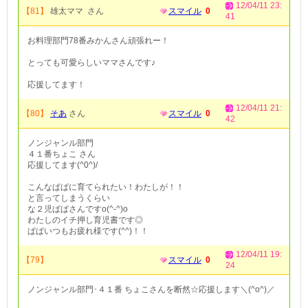
12/04/11 23:
【81】
雄太ママ さん
スマイル
0
41
お料理部門78番みかんさん頑張れー！
とっても可愛らしいママさんです♪
応援してます！
12/04/11 21:
【80】
そあ
さん
スマイル
0
42
ノンジャンル部門
４１番ちょこ さん
応援してます(^0^)/
こんなぱぱに育てられたい！わたしが！！
と言ってしまうくらい
な２児ぱぱさんですo(^-^)o
わたしのイチ押し育児書です◎
ぱぱいつもお疲れ様です(^^)！！
12/04/11 19:
【79】
スマイル
0
24
ノンジャンル部門･４１番 ちょこさんを断然☆応援します＼(^o^)／