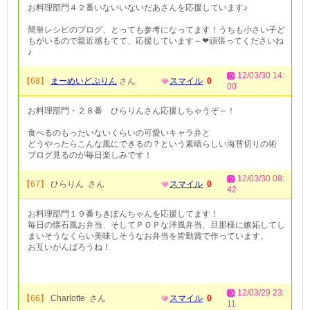
お料理部門４２番いないいないだあさんを応援しています♪
簡単レシピのブログ、とっても参考になってます！うちも小さい子ど
もがいるので親近感もてて、応援しています～❤頑張ってくださいね
♪
12/03/30 14:
【68】
まーめいどぷりん
さん
スマイル
0
00
お料理部門・２８番 ひらりんさん応援しちゃうぞ～！
食べるのもったいないくらいの可愛いキャラ弁と
どうやったらこんな風にできるの？という素晴らしい海苔切りの術
ブログ見るのが毎日楽しみです！
12/03/30 08:
【67】
ひらりん さん
スマイル
0
42
お料理部門１９番ちきぽんちゃんを応援してます！
毎日の懐石風お弁当、そしてＰＯＰな洋風弁当、旦那様に嫉妬してし
まいそうなくらい美味しそうなお弁当を皆勤賞で作っています。
お互いがんばろうね！
12/03/29 23:
【66】
Charlotte さん
スマイル
0
11