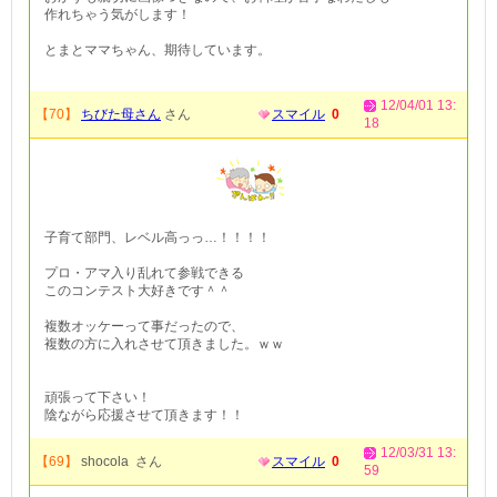
作れちゃう気がします！
とまとママちゃん、期待しています。
12/04/01 13:
【70】
ちびた母さん
さん
スマイル
0
18
子育て部門、レベル高っっ…！！！！
プロ・アマ入り乱れて参戦できる
このコンテスト大好きです＾＾
複数オッケーって事だったので、
複数の方に入れさせて頂きました。ｗｗ
頑張って下さい！
陰ながら応援させて頂きます！！
12/03/31 13:
【69】
shocola さん
スマイル
0
59