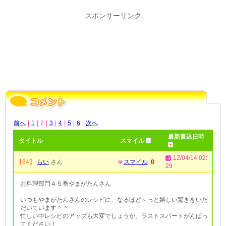
スポンサーリンク
前へ
|
1
|
2
|
3
|
4
|
5
|
6
|
次へ
最新書込日時
タイトル
スマイル
12/04/14 02:
【84】
らい
さん
スマイル
0
29
お料理部門４５番やまがたんさん
いつもやまがたんさんのレシピに、なるほど～っと嬉しい驚きをいた
だいています＾＾
忙しい中レシピのアップも大変でしょうが、ラストスパートがんばっ
てください！