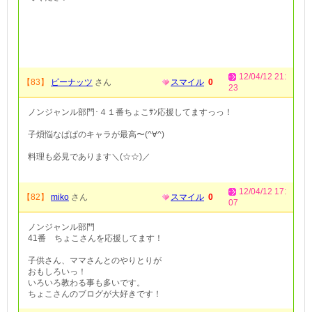
12/04/12 21:
【83】
ピーナッツ
さん
スマイル
0
23
ノンジャンル部門･４１番ちょこｻﾝ応援してますっっ！
子煩悩なぱぱのキャラが最高〜(^∀^)
料理も必見であります＼(☆☆)／
12/04/12 17:
【82】
miko
さん
スマイル
0
07
ノンジャンル部門
41番 ちょこさんを応援してます！
子供さん、ママさんとのやりとりが
おもしろいっ！
いろいろ教わる事も多いです。
ちょこさんのブログが大好きです！