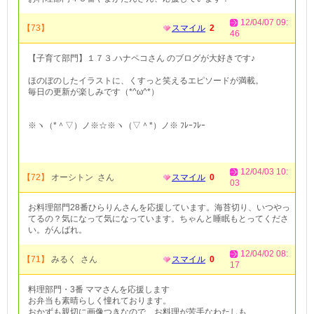
12/04/07 09:
【73】
スマイル
2
46
【子育て部門】１７３.ハナペコさん のブログが大好きです♪
ほのぼのしたイラストに、くすっと笑えるエピソードが満載。
毎日の更新が楽しみです（*^ω^*）
※ヽ（*＾▽）ノ※☆※ヽ（▽＾*）ノ※ ﾌﾚｰﾌﾚｰ
12/04/03 10:
【72】
オーシトン さん
スマイル
0
03
お料理部門28番ひらりんさんを応援しています。海苔切り、いつやっ
てるの？気になって気になっています。ちゃんと睡眠もとってくださ
い。がんばれ。
12/04/02 08:
【71】
みるく さん
スマイル
0
17
料理部門・3番 ママさんを応援します
お弁当も素晴らしく憧れております。
おかずも親切に画像つきなので、お料理が苦手なわたしも