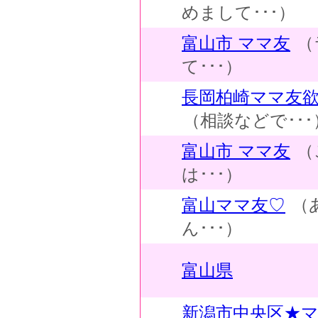
めまして･･･）
富山市 ママ友
（
て･･･）
長岡柏崎ママ友欲
（相談などで･･･
富山市 ママ友
（
は･･･）
富山ママ友♡
（
ん･･･）
富山県
新潟市中央区★