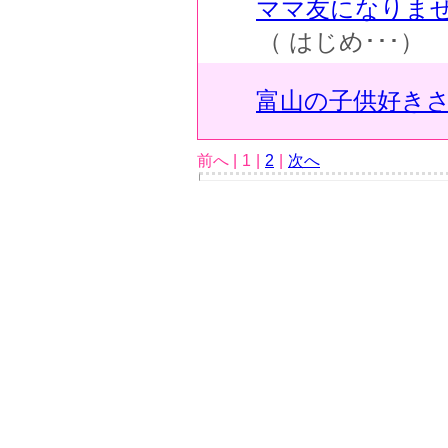
ママ友になりま
（ はじめ･･･）
富山の子供好きさ
前へ |
1
|
2
|
次へ