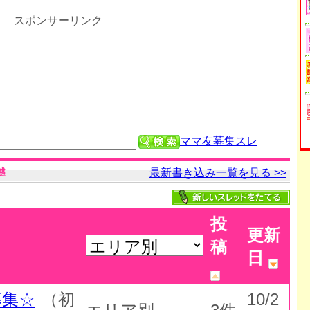
スポンサーリンク
ママ友募集スレ
越
最新書き込み一覧を見る >>
投
更新
稿
日
募集☆
（初
10/2