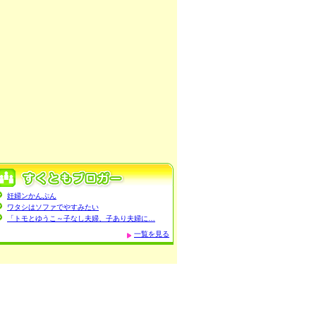
妊婦ンかんぷん
ワタシはソファでやすみたい
「トモとゆうこ～子なし夫婦、子あり夫婦に…
一覧を見る