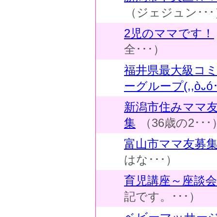
（ジェジュン･･･
2児のママです！
全･･･）
福井県最大級コ
ーグループ(,,ò᎑ó･
新潟市住みママ友L
集
（36歳の2･･･
富山市ママ友募
はな･･･）
育児講座～座談会
記です。･･･）