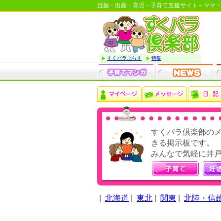
妊娠・出産・育児・子育て支援サイト～ママ
すくパラぷらす
特集
すくパラ倶楽部の
きる掲示板です。
みんなで気軽に井
|
北海道
|
東北
|
関東
|
北陸・信