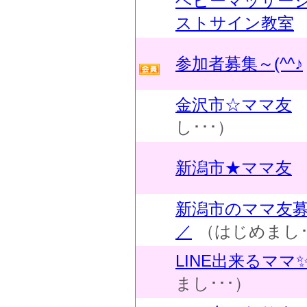
ベビーマッサー
ストサイン教室
参加者募集～(^^♪
金沢市☆ママ友
し･･･）
新潟市★ママ友
新潟市のママ友募集
／
（はじめまし･
LINE出来るママ
まし･･･）