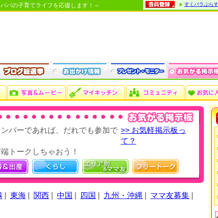
すくパラぷら
・パパの子育てライフを応援します！～
メンバーであれば、だれでも参加で
>> お気軽掲示板っ
て？
戸端トークしちゃおう！
越
|
東海
|
関西
|
中国
|
四国
|
九州・沖縄
|
ママ友募集
|