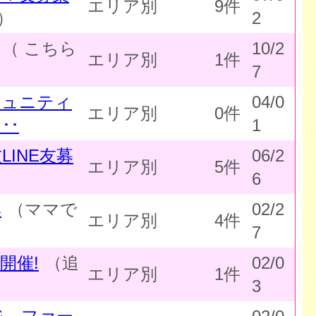
エリア別
9件
）
2
（ こちら
10/2
エリア別
1件
7
ミュニティ
04/0
エリア別
0件
･･
1
INE友募
06/2
エリア別
5件
）
6
集
（ママで
02/2
エリア別
4件
7
開催!
（追
02/0
エリア別
1件
3