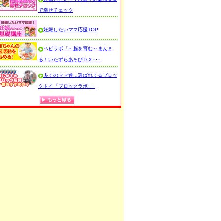
で幸せチェック
妊娠したいママ応援TOP
ベビラボ「～脳を育む～まんま
る！いたずらあそびＤＸ･･･
多くのママ達に選ばれてるブロッ
クトイ「ブロックラボ･･･