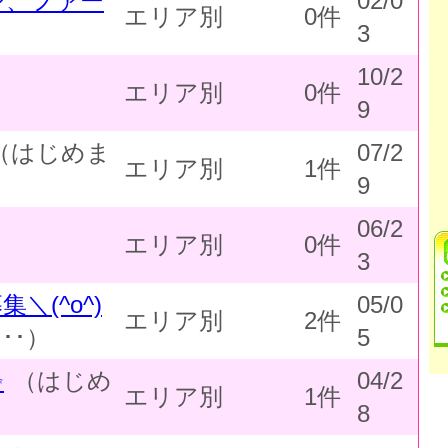
ジ、ファー
02/0
エリア別
0件
3
10/2
エリア別
0件
9
（はじめま
07/2
エリア別
1件
9
06/2
エリア別
0件
3
＼(^o^)
05/0
エリア別
2件
･･）
5
✨
（はじめ
04/2
エリア別
1件
8