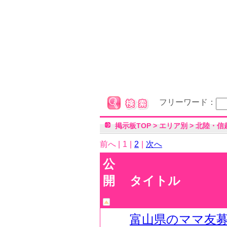
フリーワード：
掲示板TOP
>
エリア別
>
北陸・信
前へ |
1
|
2
|
次へ
公
開
タイトル
富山県のママ友