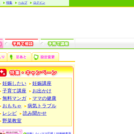
す
特集
ヘルプ
ログイン
妊娠したい
妊娠講座
子育て講座
お出かけ
無料マンガ
ママの健康
おもちゃ
病気トラブル
レシピ
読み聞かせ
野菜教室
妊娠したいママ応援！妊娠検査薬