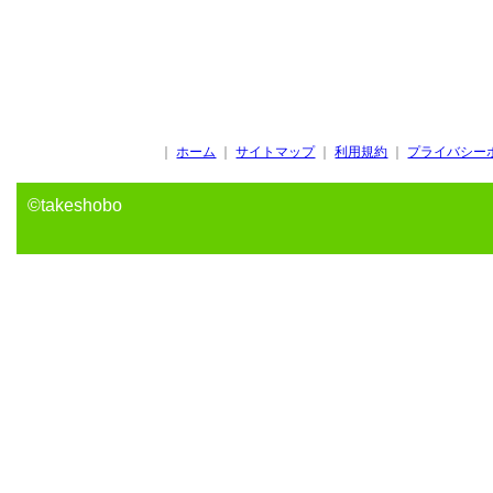
｜
ホーム
｜
サイトマップ
｜
利用規約
｜
プライバシー
©takeshobo