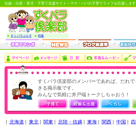
妊娠・出産・育児・子育て支援サイト～ママ・パパの子育てライフを応援します
すくパラぷらす
特集
すくパラ倶楽部のメンバーであれば、だれで
きる掲示板です。
みんなで気軽に井戸端トークしちゃおう！
|
北海道
|
東北
|
関東
|
北陸・信越
|
東海
|
関西
|
中国
|
四