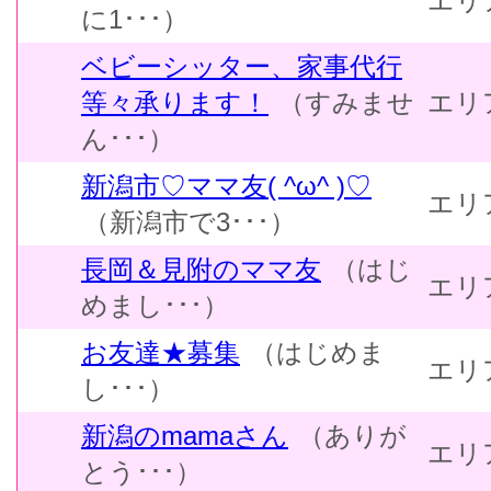
エリ
に1･･･）
ベビーシッター、家事代行
等々承ります！
（すみませ
エリ
ん･･･）
新潟市♡ママ友( ^ω^ )♡
エリ
（新潟市で3･･･）
長岡＆見附のママ友
（はじ
エリ
めまし･･･）
お友達★募集
（はじめま
エリ
し･･･）
新潟のmamaさん
（ありが
エリ
とう･･･）