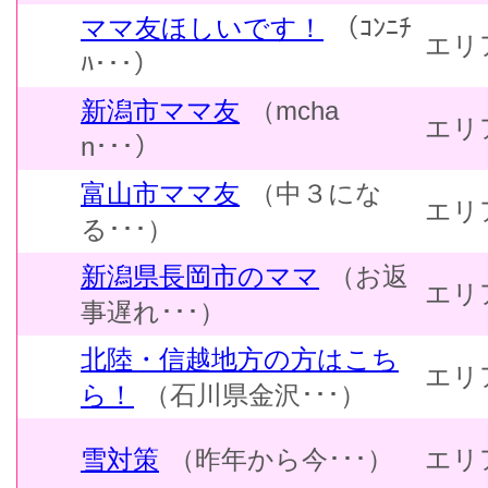
ママ友ほしいです！
（ｺﾝﾆﾁ
エリ
ﾊ･･･）
新潟市ママ友
（mcha
エリ
n･･･）
富山市ママ友
（中３にな
エリ
る･･･）
新潟県長岡市のママ
（お返
エリ
事遅れ･･･）
北陸・信越地方の方はこち
エリ
ら！
（石川県金沢･･･）
雪対策
（昨年から今･･･）
エリ