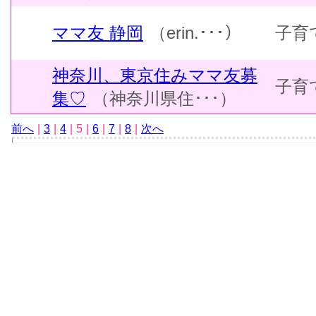
ママ友 静岡
（erin.･･･）
子育
神奈川、東京住みママ友募
子育
集♡
（神奈川県住･･･）
前へ
|
3
|
4
|
5
|
6
|
7
|
8
|
次へ