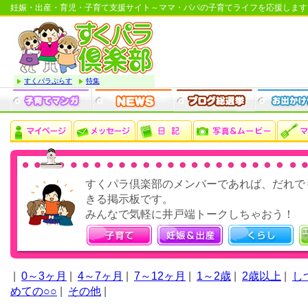
妊娠・出産・育児・子育て支援サイト～ママ・パパの子育てライフを応援します
すくパラぷらす
特集
すくパラ倶楽部のメンバーであれば、だれで
きる掲示板です。
みんなで気軽に井戸端トークしちゃおう！
|
0～3ヶ月
|
4～7ヶ月
|
7～12ヶ月
|
1～2歳
|
2歳以上
|
し
めての○○
|
その他
|