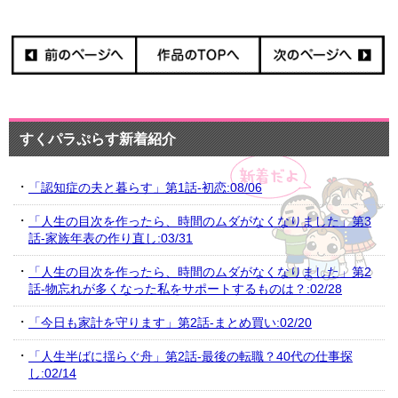
すくパラぷらす新着紹介
「認知症の夫と暮らす」第1話-初恋:08/06
「人生の目次を作ったら、時間のムダがなくなりました」第3
話-家族年表の作り直し:03/31
「人生の目次を作ったら、時間のムダがなくなりました」第2
話-物忘れが多くなった私をサポートするものは？:02/28
「今日も家計を守ります」第2話-まとめ買い:02/20
「人生半ばに揺らぐ舟」第2話-最後の転職？40代の仕事探
し:02/14