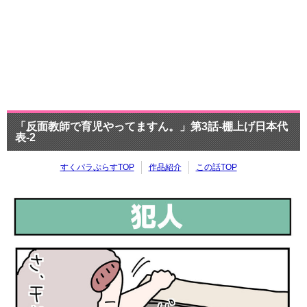
「反面教師で育児やってますん。」第3話-棚上げ日本代
表-2
すくパラぷらすTOP
作品紹介
この話TOP