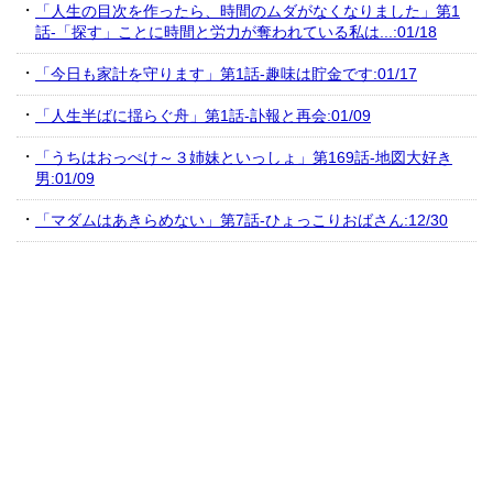
「人生の目次を作ったら、時間のムダがなくなりました」第1
話-「探す」ことに時間と労力が奪われている私は...:01/18
「今日も家計を守ります」第1話-趣味は貯金です:01/17
「人生半ばに揺らぐ舟」第1話-訃報と再会:01/09
「うちはおっぺけ～３姉妹といっしょ」第169話-地図大好き
男:01/09
「マダムはあきらめない」第7話-ひょっこりおばさん:12/30