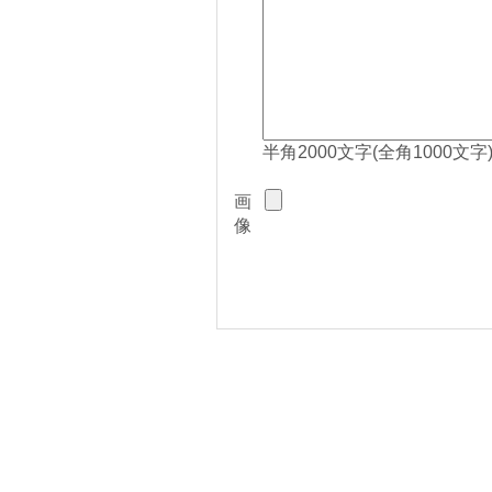
半角2000文字(全角1000文字
画
像