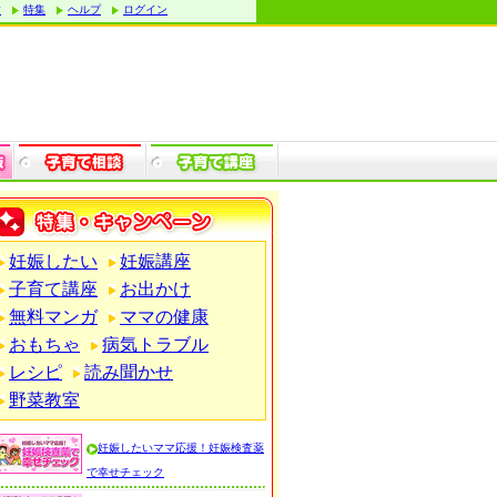
す
特集
ヘルプ
ログイン
妊娠したい
妊娠講座
子育て講座
お出かけ
無料マンガ
ママの健康
おもちゃ
病気トラブル
レシピ
読み聞かせ
野菜教室
妊娠したいママ応援！妊娠検査薬
で幸せチェック