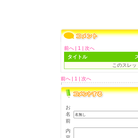
前へ |
1
| 次へ
タイトル
このスレッ
前へ |
1
| 次へ
お
名
前
内
容