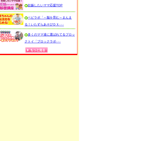
妊娠したいママ応援TOP
ベビラボ「～脳を育む～まんま
る！いたずらあそびＤＸ･･･
多くのママ達に選ばれてるブロッ
クトイ「ブロックラボ･･･