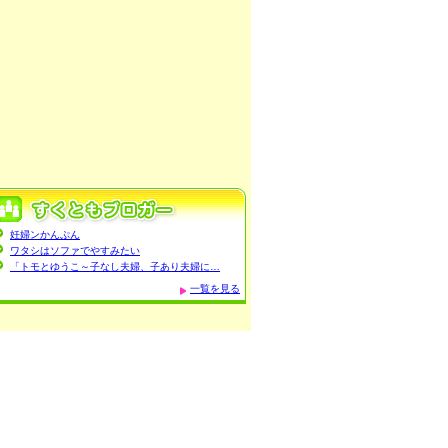
妊婦ンかんぷん
ワタシはソファでやすみたい
「トモとゆうこ～子なし夫婦、子あり夫婦に…
一覧を見る