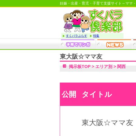
妊娠・出産・育児・子育て支援サイト～ママ
すくパラぷらす
特集
東大阪☆ママ友
掲示板TOP
>
エリア別
>
関西
公開
タイトル
東大阪☆ママ友