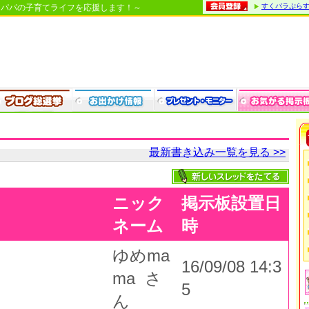
すくパラぷら
・パパの子育てライフを応援します！～
最新書き込み一覧を見る >>
ニック
掲示板設置日
ネーム
時
ゆめma
16/09/08 14:3
ma さ
5
ん