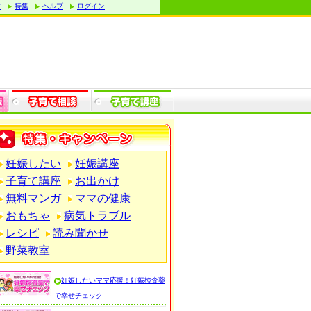
す
特集
ヘルプ
ログイン
妊娠したい
妊娠講座
子育て講座
お出かけ
無料マンガ
ママの健康
おもちゃ
病気トラブル
レシピ
読み聞かせ
野菜教室
妊娠したいママ応援！妊娠検査薬
で幸せチェック