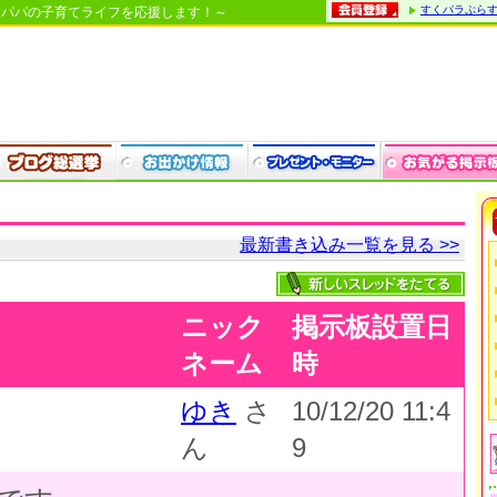
すくパラぷら
・パパの子育てライフを応援します！～
最新書き込み一覧を見る >>
ニック
掲示板設置日
ネーム
時
ゆき
さ
10/12/20 11:4
ん
9