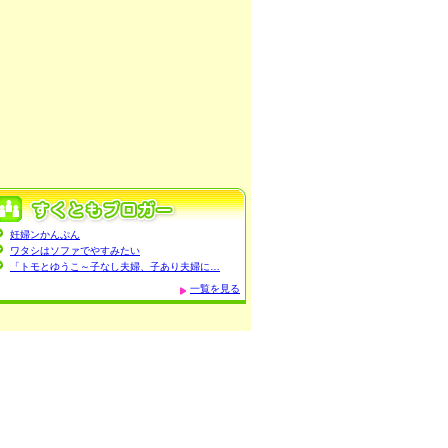
妊婦ンかんぷん
ワタシはソファでやすみたい
「トモとゆうこ～子なし夫婦、子あり夫婦に…
一覧を見る