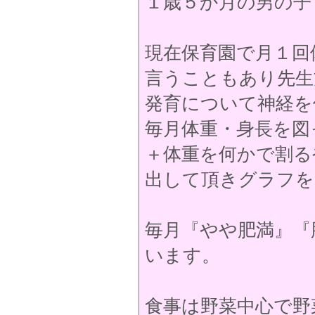
１歳５か月の男の子
現在保育園で月１回
言うこともあり先生
発育について神経を
毎月体重・身長を図
＋体重を何かで割る
出して頂きグラフを
毎月『やや肥満』『
います。
食事は野菜中心で野