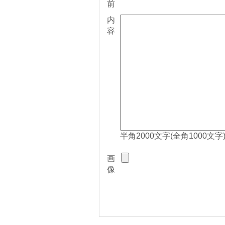
前
内
容
半角2000文字(全角1000文字
画
像