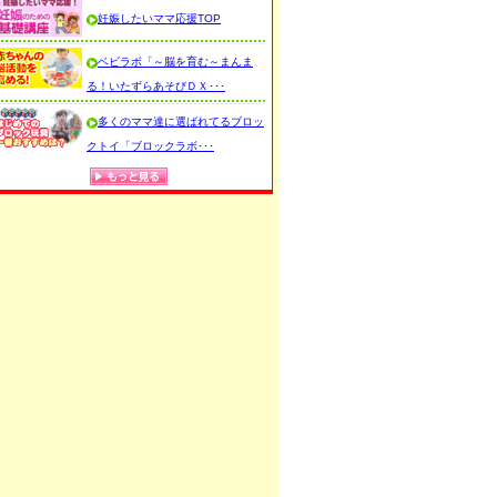
妊娠したいママ応援TOP
ベビラボ「～脳を育む～まんま
る！いたずらあそびＤＸ･･･
多くのママ達に選ばれてるブロッ
クトイ「ブロックラボ･･･