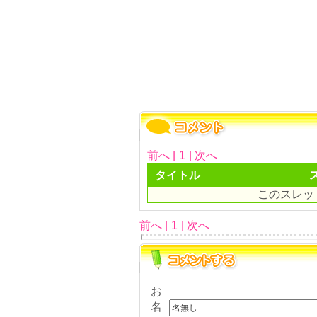
前へ |
1
| 次へ
タイトル
このスレッ
前へ |
1
| 次へ
お
名