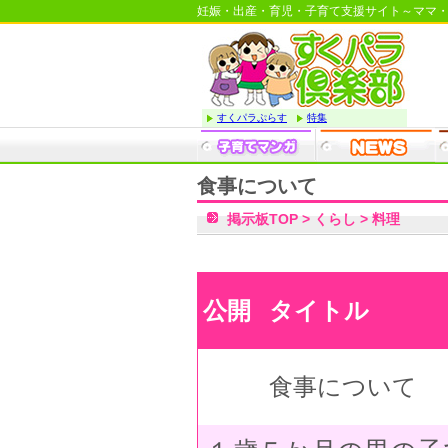
妊娠・出産・育児・子育て支援サイト～ママ
すくパラぷらす
特集
食事について
掲示板TOP
>
くらし
>
料理
公開
タイトル
食事について