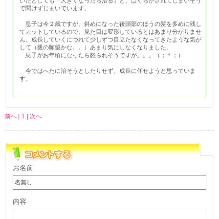
いたとしても「大きくなったら治る」と、はぐらかされてしまいそう
で聞けずじまいでいます。
息子は今２歳ですが、斜めになった後頭部のほうの髪を多めに残し
てカットしているので、見た目は変形しているとはあまり分かりませ
ん。成長していくにつれて少しずつ目立たなくなってきたような気が
して（親の願望かな。。）あまり気にしなくなりました。
息子がお年頃になったら怒られそうですが。。。（；＊；）
今ではへたに治そうとしたりせず、成長に任せようと思っていま
す。
前へ |
1
| 次へ
お名前
内容