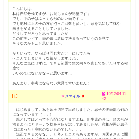
こんにちは。
私は自然分娩ですが、お兄ちゃんが絶壁です；
でも、下の子はふっくら形のいい頭です…
でも絶対に上の子の方が抱っこ回数も多いし、頭を気にして枕や
向きを変えることもしていました。
どうしてだろうと思ってましたが
この前テレビで、頭の形は遺伝で決まるっていうのを見て
そうなのかも…と思いました。
かといって、やっぱり同じ方だけ下にしてたら
へこんでしまいそうな気がしますよね；
そんなに気にせずに、できる範囲で頭の向きを直してあげたりする程
度で
いいのではないかな～と思います…
あんまり、参考にならない意見ですいません；
10/12/04 11:
【1】
スマイル
0
42
はじめまして。私も帝王切開で出産しました。息子の後頭部も斜め
になっています（；；）
親としてはとっても心配になりますよね。新生児の時は、頭の形が
治るようにとドーナツ枕を何個か試してみましたが、寝相が悪い息子
にはまったく意味のないものでした。。。
矯正できるのかな。。と考えたこともありますが、お医者さんに聞