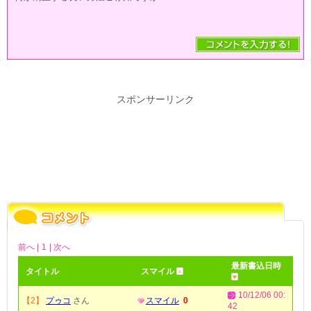
スポンサーリンク
前へ |
1
| 次へ
最新書込日時
タイトル
スマイル
10/12/06 00:
【2】
プゥコ
さん
スマイル
0
42