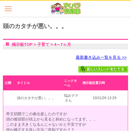
頭のカタチが悪い。。。
掲示板TOP
>
子育て
>
4～7ヶ月
最新書き込み一覧を見る >>
ニックネ
公開
タイトル
掲示板設置日時
ーム
悩みママ
頭のカタチが悪い。。。
10/11/26 13:29
さん
帝王切開でこの春出産したのですが
頭の後頭部が頭上から見ると斜めになってます。。。
このまま大きくなるんじゃないかと不安ですが
何か矯正する良い方法ご存知ですか？？