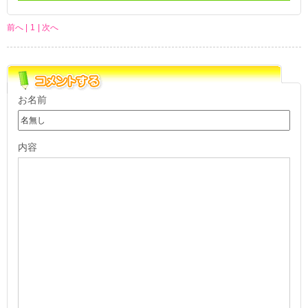
前へ |
1
| 次へ
お名前
内容