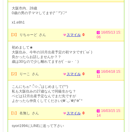
大阪市内、28歳
0歳の男の子ママしてます(* ˘ ³˘)♡*
x1.e8h1
16/05/13 15:
【3】
りちゃーど さん
スマイル
0
06
初めまして★
大阪住み、今年の10月出産予定の初マタです( ´ω` )
良かったらお話しませんか？？
歳は30なので少し離れてますが(´・ω・｀)
16/04/18 15:
【2】
りーこ さん
スマイル
0
11
こんにちゎ* ੈ✩‧₊˚はじめまして(^^)
私も大阪住みの27歳なんで同級生かな？
ベビは12月出産予定なんでまだ先ですが
よかったら仲良くしてください(❁´◡`❁)*✲ﾟ*
16/03/15 15:
【1】
名無し さん
スマイル
0
14
syori1994にLINEに送って下さい