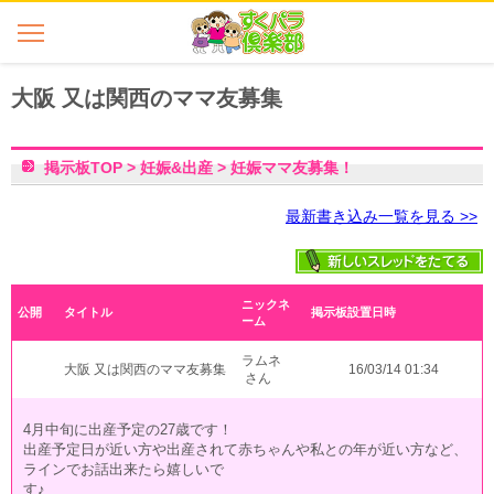
大阪 又は関西のママ友募集
掲示板TOP
>
妊娠&出産
>
妊娠ママ友募集！
最新書き込み一覧を見る >>
ニックネ
公開
タイトル
掲示板設置日時
ーム
ラムネ
大阪 又は関西のママ友募集
16/03/14 01:34
さん
4月中旬に出産予定の27歳です！
出産予定日が近い方や出産されて赤ちゃんや私との年が近い方など、
ラインでお話出来たら嬉しいで
す♪