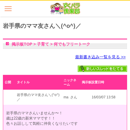
岩手県のママ友さん＼(^o^)／
掲示板TOP
>
子育て
>
何でもフリートーク
最新書き込み一覧を見る >>
ニックネ
公開
タイトル
掲示板設置日時
ーム
岩手県のママ友さん＼(^o^)
ma さん
16/03/07 13:58
／
岩手県のママさんいませんか〜！
歳は22歳の新米ママです！！
色々お話しして気軽に仲良くなりたいです