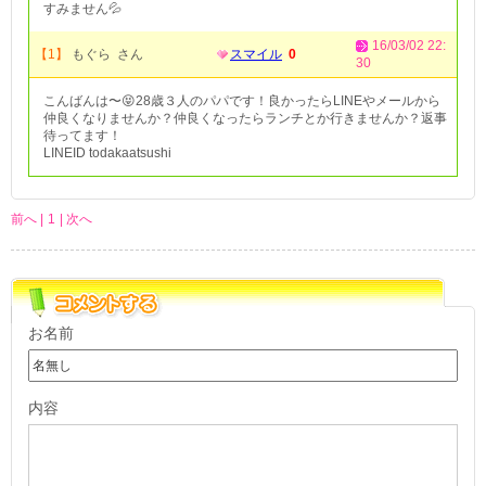
すみません💦
16/03/02 22:
【1】
もぐら さん
スマイル
0
30
こんばんは〜😝28歳３人のパパです！良かったらLINEやメールから
仲良くなりませんか？仲良くなったらランチとか行きませんか？返事
待ってます！
LINEID todakaatsushi
前へ |
1
| 次へ
お名前
内容