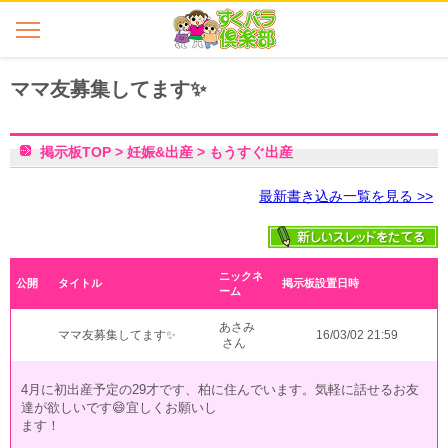
ママ友募集してます✨
掲示板TOP
>
妊娠&出産
>
もうすぐ出産
最新書き込み一覧を見る >>
ニックネ
公開
タイトル
掲示板設置日時
ーム
あさみ
ママ友募集してます✨
16/03/02 21:59
さん
4月に初出産予定の29才です、柏に住んでいます。気軽に話せるお友
達が欲しいです😄宜しくお願いし
ます！