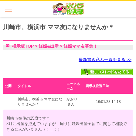
川崎市、横浜市 ママ友になりませんか＊
掲示板TOP
>
妊娠&出産
>
妊娠ママ友募集！
最新書き込み一覧を見る >>
ニックネ
公開
タイトル
掲示板設置日時
ーム
川崎市、横浜市 ママ友にな
かおり
16/01/28 14:18
りませんか＊
さん
川崎市在住の25歳です＊
8月に出産を控えていますが、周りに妊娠出産子育てに関して相談で
きる友人がいません（；＿；）