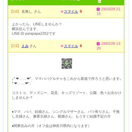
19/10/29 21:
【14】
名無し さん
スマイル
0
15
よかったら、LINEしませんか？
横浜住んでます。
LINE iD yurapapa2352です
19/02/26 13:
【13】
えみ
さん
スマイル
0
20
｡* ❤︎… …❤︎*。ママパパグルチャをこれから新規で作ろうと思います｡
* ❤︎… …❤︎*。
コストコ、ディズニー、花見、キッズリゾート、公園…色々お出かけ
しませんか？
♠ママ、パパ、妊婦さん、シングルマザーさん、バツ有りさん、子無
し主婦さん、兼業主婦さん、新婚さん、もうすぐ結婚予定の方
♠関東住みの方（オフ会は神奈川県内になります）