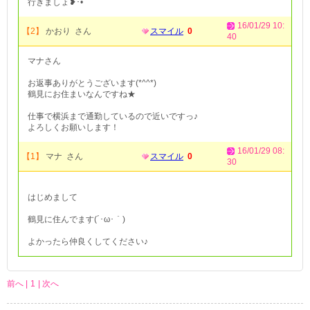
行きましょ❥︎･•
16/01/29 10:
【2】
かおり さん
スマイル
0
40
マナさん
お返事ありがとうございます(*^^*)
鶴見にお住まいなんですね★
仕事で横浜まで通勤しているので近いですっ♪
よろしくお願いします！
16/01/29 08:
【1】
マナ さん
スマイル
0
30
はじめまして
鶴見に住んでます(´･ω･｀)
よかったら仲良くしてください♪
前へ |
1
| 次へ