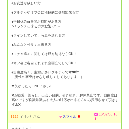
♠お友達が欲しい方
♠グルチャやオフ会に積極的に参加出来る方
♠平日休みor昼間お時間がある方
°˖✧ランチ出来る方大歓迎♡°˖✧
♠ラインしていて、写真を送れる方
♠みんなと仲良く出来る方
♠コチャ追加に関しては双方納得ならOK！
♠オフ会は各自それぞれ企画立てしてOK！
♠自由度高く、主婦が多いグルチャです🍽🥂
（男性の審査はかなり厳しくしてあります。）
❤良かったらLINE下さい♪
❌⚠️勧誘、荒らし、出会い目的、引き抜き、解体禁止です。自由度は
高いですが良識常識ある大人の対応が出来る方のみ採用させて頂きま
す⚠️❌
16/02/08 16:
【11】
かおり さん
スマイル
0
11