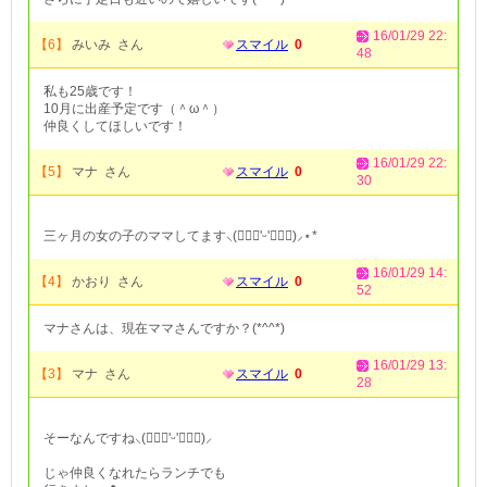
16/01/29 22:
【6】
みいみ さん
スマイル
0
48
私も25歳です！
10月に出産予定です（＾ω＾）
仲良くしてほしいです！
16/01/29 22:
【5】
マナ さん
スマイル
0
30
三ヶ月の女の子のママしてます⸜(๑⃙⃘'ᵕ'๑⃙⃘)⸝⋆︎*
16/01/29 14:
【4】
かおり さん
スマイル
0
52
マナさんは、現在ママさんですか？(*^^*)
16/01/29 13:
【3】
マナ さん
スマイル
0
28
そーなんですね⸜(๑⃙⃘'ᵕ'๑⃙⃘)⸝
じゃ仲良くなれたらランチでも