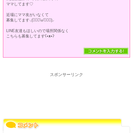
ママしてます♡
近場にママ友がいなくて
募集してます⸜(๑⃙⃘'ω'๑⃙⃘)⸝
LINE友達もほしいので場所関係なく
こちらも募集してますʕ•ᴥ•ʔ
スポンサーリンク