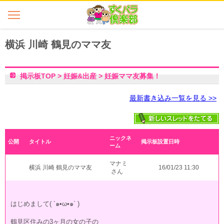
横浜 川崎 鶴見のママ友
掲示板TOP
>
妊娠&出産
>
妊娠ママ友募集！
最新書き込み一覧を見る >>
ニックネ
公開
タイトル
掲示板設置日時
ーム
マナミ
横浜 川崎 鶴見のママ友
16/01/23 11:30
さん
はじめまして( ´๑•ω•๑` )
鶴見区住みの3ヶ月の女の子の