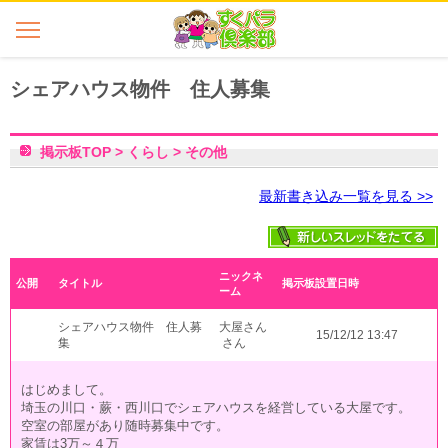
シェアハウス物件 住人募集
掲示板TOP
>
くらし
>
その他
最新書き込み一覧を見る >>
ニックネ
公開
タイトル
掲示板設置日時
ーム
シェアハウス物件 住人募
大屋さん
15/12/12 13:47
集
さん
はじめまして。
埼玉の川口・蕨・西川口でシェアハウスを経営している大屋です。
空室の部屋があり随時募集中です。
家賃は3万～４万