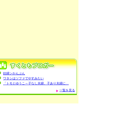
妊婦ンかんぷん
ワタシはソファでやすみたい
「トモとゆうこ～子なし夫婦、子あり夫婦に…
一覧を見る