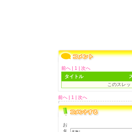
前へ |
1
| 次へ
タイトル
このスレッ
前へ |
1
| 次へ
お
名