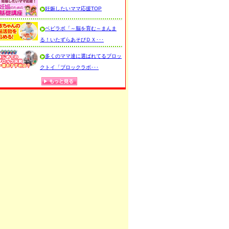
妊娠したいママ応援TOP
ベビラボ「～脳を育む～まんま
る！いたずらあそびＤＸ･･･
多くのママ達に選ばれてるブロッ
クトイ「ブロックラボ･･･