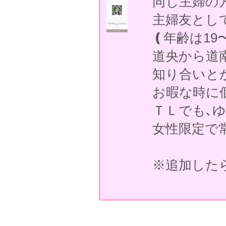
同じ主婦の
主婦友とし
❪年齢は19
道央から道
知り合いと
お暇な時に
ＴＬでも､
女性限定で
※追加した