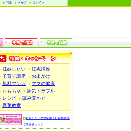
す
特集
ヘルプ
ログイン
妊娠したい
妊娠講座
子育て講座
お出かけ
無料マンガ
ママの健康
おもちゃ
病気トラブル
レシピ
読み聞かせ
野菜教室
妊娠したいママ応援！妊娠検査薬
で幸せチェック