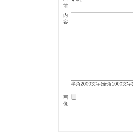
前
内
容
半角2000文字(全角1000文字
画
像