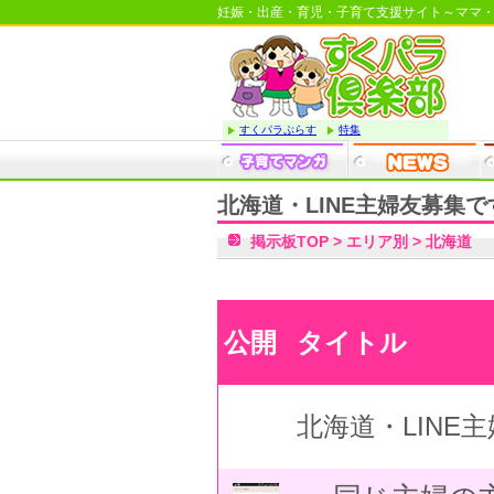
妊娠・出産・育児・子育て支援サイト～ママ
すくパラぷらす
特集
北海道・LINE主婦友募集で
掲示板TOP
>
エリア別
>
北海道
公開
タイトル
北海道・LINE