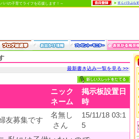
すくパラぷら
・パパの子育てライフを応援します！～
す
最新書き込み一覧を見る >>
ニック
掲示板設置日
ネーム
時
名無し
15/11/18 03:1
主婦友募集です
さん
5