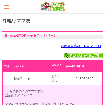
札幌♡ママ友
掲示板TOP
>
子育て
>
4～7ヶ月
最新書き込み一覧を見る >>
ニックネ
公開
タイトル
掲示板設置日時
ーム
あさみ
札幌♡ママ友
15/11/08 08:20
さん
4ヶ月の男の子のママです♡
21歳の新米です(^-^)
ママ友がいないので気軽に相談や一緒にお出かけを