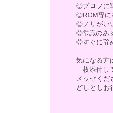
◎プロフに
◎ROM専
◎ノリがい
◎常識のあ
◎すぐに辞
気になる方
一枚添付し
メッセくださ
どしどしお