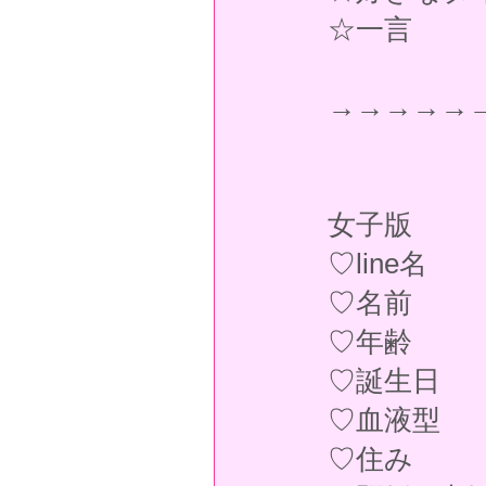
☆一言
→→→→→
女子版
♡line名
♡名前
♡年齢
♡誕生日
♡血液型
♡住み