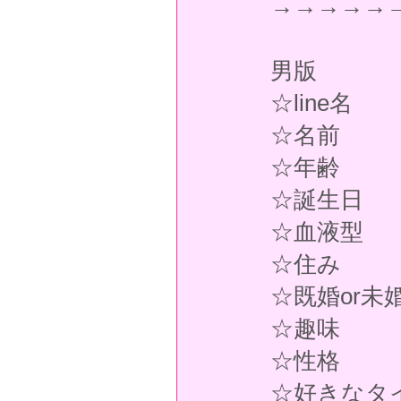
→→→→→
男版
☆line名
☆名前
☆年齢
☆誕生日
☆血液型
☆住み
☆既婚or未
☆趣味
☆性格
☆好きなタ