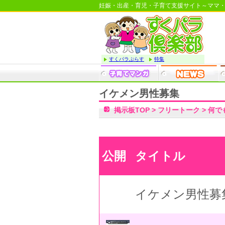
妊娠・出産・育児・子育て支援サイト～ママ
すくパラぷらす
特集
イケメン男性募集
掲示板TOP
>
フリートーク
>
何で
公開
タイトル
イケメン男性募