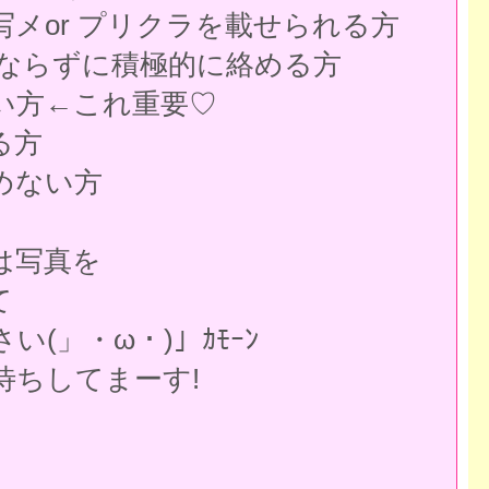
写メor プリクラを載せられる方
にならずに積極的に絡める方
い方←これ重要♡
る方
めない方
は写真を
て
い(」・ω・)」ｶﾓｰﾝ
待ちしてまーす!