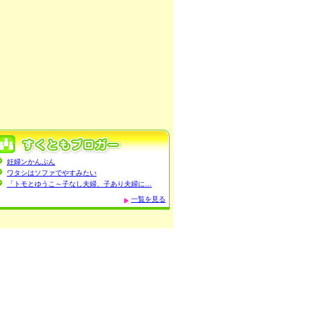
妊婦ンかんぷん
ワタシはソファでやすみたい
「トモとゆうこ～子なし夫婦、子あり夫婦に…
一覧を見る