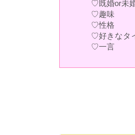
♡既婚or未
♡趣味
♡性格
♡好きなタ
♡一言