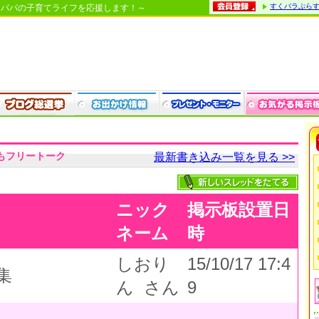
すくパラぷら
・パパの子育てライフを応援します！～
もフリートーク
最新書き込み一覧を見る >>
ニック
掲示板設置日
ネーム
時
しおり
15/10/17 17:4
集
ん さん
9