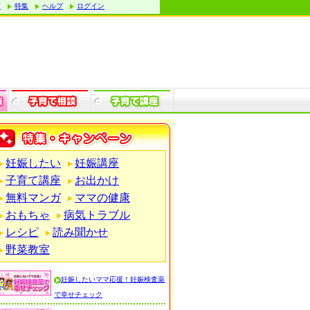
す
特集
ヘルプ
ログイン
妊娠したい
妊娠講座
子育て講座
お出かけ
無料マンガ
ママの健康
おもちゃ
病気トラブル
レシピ
読み聞かせ
野菜教室
妊娠したいママ応援！妊娠検査薬
で幸せチェック