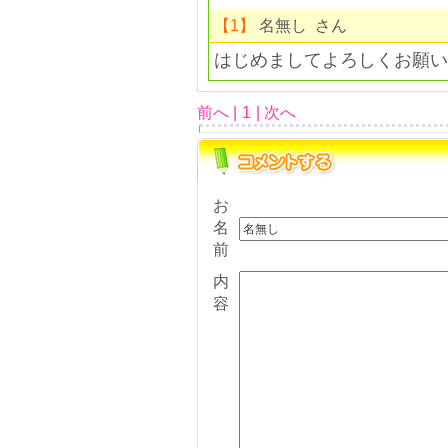
【1】
名無し さん
はじめましてよろしくお願い
前へ |
1
| 次へ
お
名
前
内
容