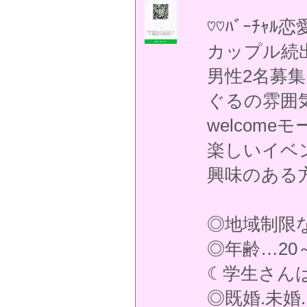
♡♡ﾊﾞｰﾁｬ
カップル続
ぐるの雰囲
welcomeモー
楽しいイベ
興味のある
◎地域制限
◎年齢…20
☾学生さん
◎既婚.未婚