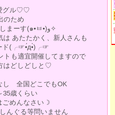
ﾙ恋愛グル♡♡
出のため
男性2名募集しまーす(๑•ㅂ•)و✧
気は あたたかく、新人さんも
ド(╭☞•́д•̀)╭☞
ントも適宜開催してますので
方はどしどしと♡
なし 全国どこでもOK
～35歳くらい
はごめんなさい☽
.しんぐる等問いません