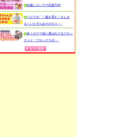
妊娠したいママ応援TOP
ベビラボ「～脳を育む～まんま
る！いたずらあそびＤＸ･･･
多くのママ達に選ばれてるブロッ
クトイ「ブロックラボ･･･