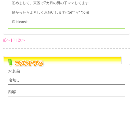
初めまして、東区で7カ月の男の子ママしてます
良かったらよろしくお願いします(((o(*ﾟ▽ﾟ*)o)))
ID hksnsit
前へ |
1
| 次へ
お名前
内容