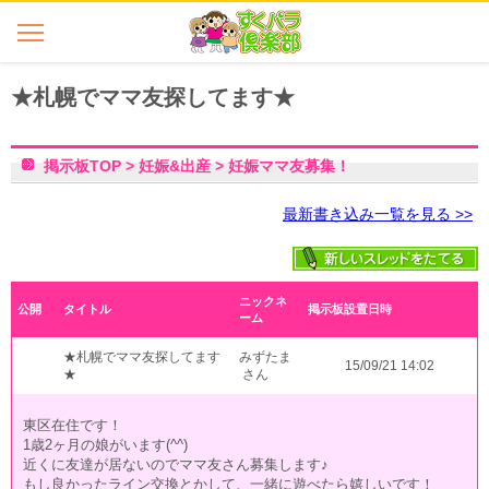
★札幌でママ友探してます★
掲示板TOP
>
妊娠&出産
>
妊娠ママ友募集！
最新書き込み一覧を見る >>
ニックネ
公開
タイトル
掲示板設置日時
ーム
★札幌でママ友探してます
みずたま
15/09/21 14:02
★
さん
東区在住です！
1歳2ヶ月の娘がいます(^^)
近くに友達が居ないのでママ友さん募集します♪
もし良かったライン交換とかして、一緒に遊べたら嬉しいです！