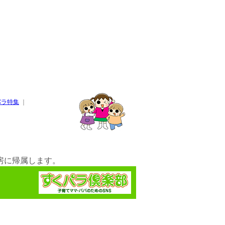
パラ特集
｜
房に帰属します。