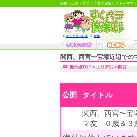
妊娠・出産・育児・子育て支援サイト～ママ
すくパラぷらす
特集
関西、西宮〜宝塚近辺での
掲示板TOP
>
エリア別
>
関西
公開
タイトル
関西、西宮〜宝
マ友 ０歳＆３