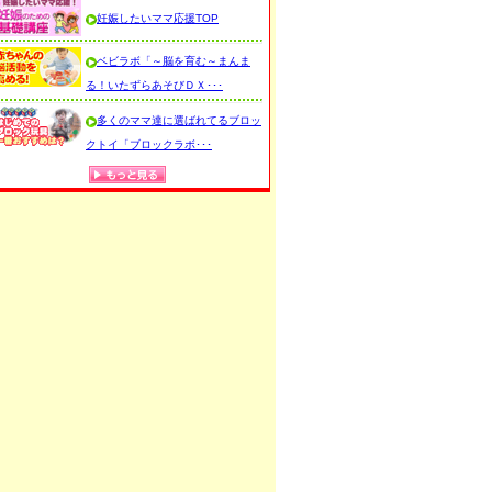
妊娠したいママ応援TOP
ベビラボ「～脳を育む～まんま
る！いたずらあそびＤＸ･･･
多くのママ達に選ばれてるブロッ
クトイ「ブロックラボ･･･