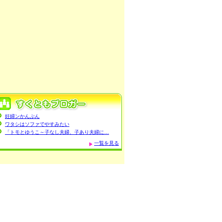
妊婦ンかんぷん
ワタシはソファでやすみたい
「トモとゆうこ～子なし夫婦、子あり夫婦に…
一覧を見る