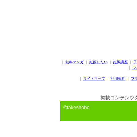
｜
無料マンガ
｜
妊娠したい
｜
妊娠講座
｜
子
｜
つ
｜
サイトマップ
｜
利用規約
｜
プ
掲載コンテンツ
©takeshobo