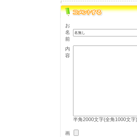
お
名
前
内
容
半角2000文字(全角1000文字
画