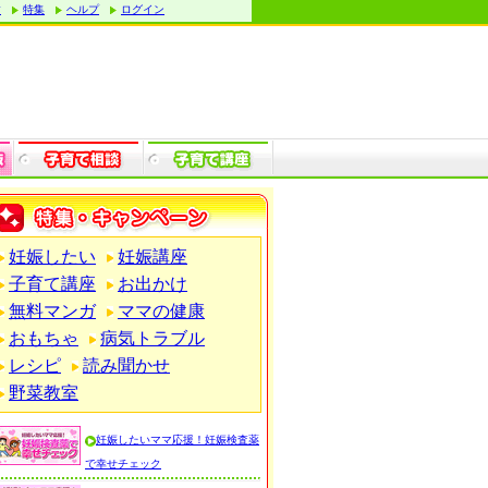
す
特集
ヘルプ
ログイン
妊娠したい
妊娠講座
子育て講座
お出かけ
無料マンガ
ママの健康
おもちゃ
病気トラブル
レシピ
読み聞かせ
野菜教室
妊娠したいママ応援！妊娠検査薬
で幸せチェック