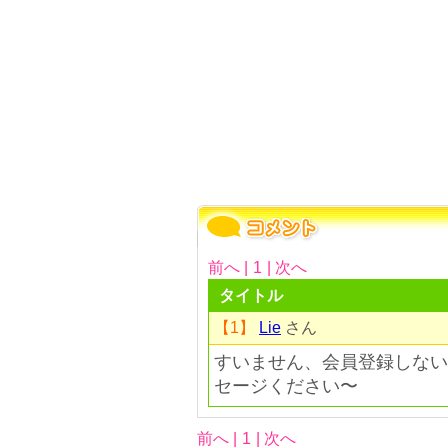
前へ |
1
| 次へ
タイトル
【1】
Lie
さん
すいません、会員登録しない
セージください〜
前へ |
1
| 次へ