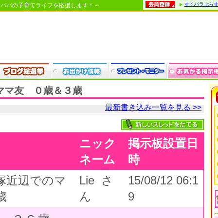
すくパラぷら
・パパの子育てライフを応援します！～
ママ友 ０歳＆３歳
最新書き込み一覧を見る >>
ニック
掲示板設置日
ネーム
時
塚近辺でのマ
Lie さ
15/08/12 06:1
歳
ん
9