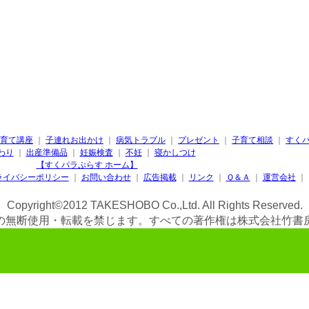
育て講座
｜
子連れお出かけ
｜
病気トラブル
｜
プレゼント
｜
子育て相談
｜
すく
わり
｜
出産準備品
｜
妊娠検査
｜
不妊
｜
寝かしつけ
【すくパラぷらす ホーム】
ライバシーポリシー
｜
お問い合わせ
｜
広告掲載
｜
リンク
｜
Ｑ＆Ａ
｜
運営会社
｜
Copyright©2012 TAKESHOBO Co.,Ltd. All Rights Reserved.
の無断使用・転載を禁じます。すべての著作権は株式会社竹書