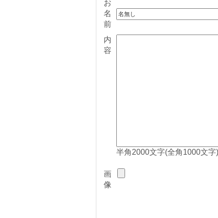
お
名
前
内
容
半角2000文字(全角1000文字
画
像