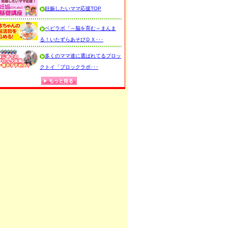
妊娠したいママ応援TOP
ベビラボ「～脳を育む～まんま
る！いたずらあそびＤＸ･･･
多くのママ達に選ばれてるブロッ
クトイ「ブロックラボ･･･