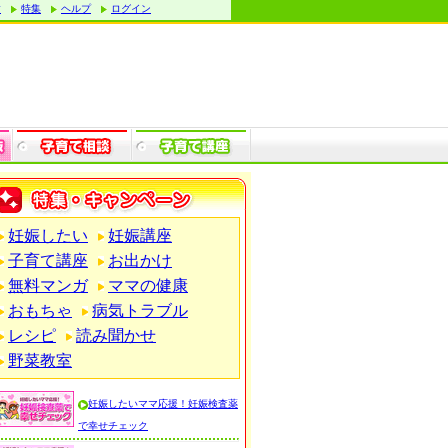
す
特集
ヘルプ
ログイン
妊娠したい
妊娠講座
子育て講座
お出かけ
無料マンガ
ママの健康
おもちゃ
病気トラブル
レシピ
読み聞かせ
野菜教室
妊娠したいママ応援！妊娠検査薬
で幸せチェック