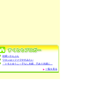
妊婦ンかんぷん
ワタシはソファでやすみたい
「トモとゆうこ～子なし夫婦、子あり夫婦に…
一覧を見る