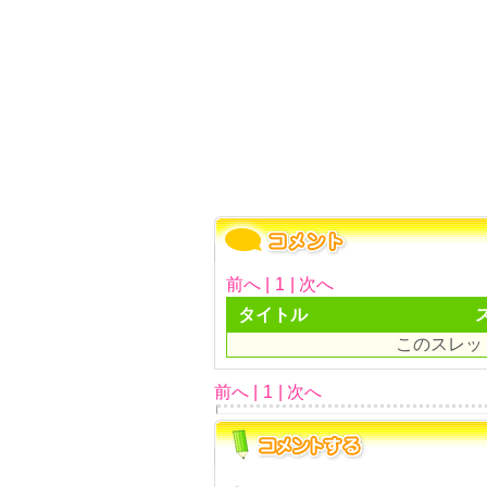
前へ |
1
| 次へ
タイトル
このスレッ
前へ |
1
| 次へ