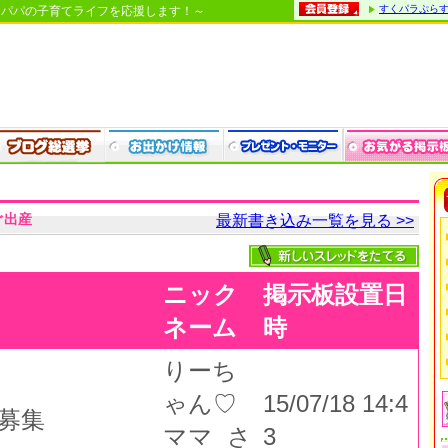
すくパラぷら
・パパの子育てライフを応援します！～
ぐ出産
最新書き込み一覧を見る >>
ニック
掲示板設置日
ネーム
時
りーち
ゃん♡
15/07/18 14:4
♡募集
ママ さ
3