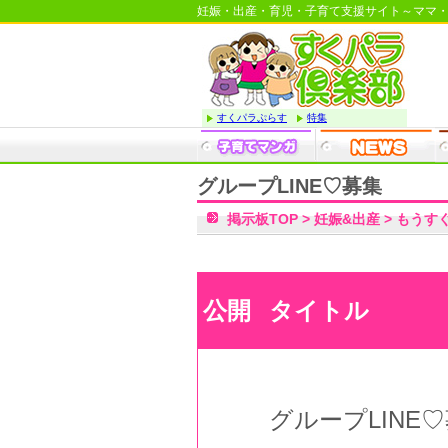
妊娠・出産・育児・子育て支援サイト～ママ
すくパラぷらす
特集
グループLINE♡募集
掲示板TOP
>
妊娠&出産
>
もうす
公開
タイトル
グループLINE